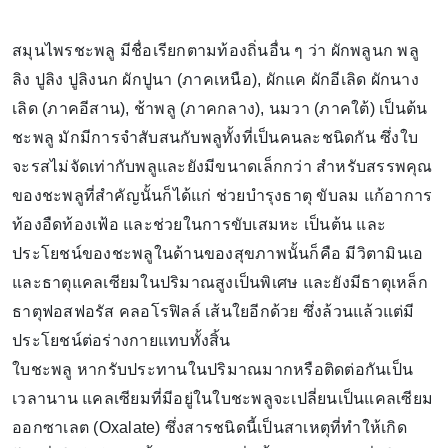
สมุนไพรชะพลู มีชื่อเรียกตามท้องถิ่นอื่น ๆ ว่า ผักพลูนก พลู
ลิง ปูลิง ปูลิงนก ผักปูนา (ภาคเหนือ), ผักแค ผักอีเลิด ผักนาง
เลิด (ภาคอีสาน), ช้าพลู (ภาคกลาง), นมวา (ภาคใต้) เป็นต้น
ชะพลู มักมีการจำสับสนกับพลูทั้งที่เป็นคนละชนิดกัน ซึ่งใบ
จะรสไม่จัดเท่ากับพลูและยังมีขนาดเล็กกว่า สำหรับสรรพคุณ
ของชะพลูที่สำคัญนั้นก็ได้แก่ ช่วยบำรุงธาตุ ขับลม แก้อาการ
ท้องอืดท้องเฟ้อ และช่วยในการขับเสมหะ เป็นต้น และ
ประโยชน์ของชะพลูในด้านของสุขภาพนั้นก็คือ มีวิตามินเอ
และธาตุแคลเซียมในปริมาณสูงเป็นพิเศษ และยังมีธาตุเหล็ก
ธาตุฟอสฟอรัส คลอโรฟิลล์ เส้นใยอีกด้วย ซึ่งล้วนแล้วแต่มี
ประโยชน์ต่อร่างกายแทบทั้งสิ้น
ใบชะพลู หากรับประทานในปริมาณมากหรือติดต่อกันเป็น
เวลานาน แคลเซียมที่มีอยู่ในใบชะพลูจะเปลี่ยนเป็นแคลเซียม
ออกซาเลต (Oxalate) ซึ่งสารชนิดนี้เป็นสาเหตุที่ทำให้เกิด