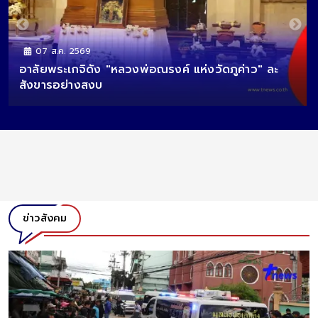
07 ส.ค. 2569
อาลัยพระเกจิดัง "หลวงพ่อณรงค์ แห่งวัดภูค่าว" ละ
เต็
สังขารอย่างสงบ
บ้อง
ข่าวสังคม