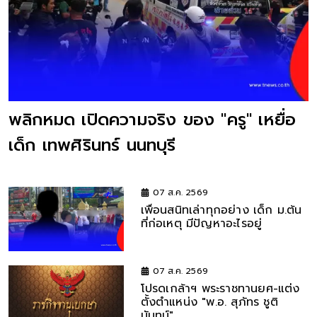
พลิกหมด เปิดความจริง ของ "ครู" เหยื่อ
เด็ก เทพศิรินทร์ นนทบุรี
07 ส.ค. 2569
เพื่อนสนิทเล่าทุกอย่าง เด็ก ม.ต้น
ที่ก่อเหตุ มีปัญหาอะไรอยู่
07 ส.ค. 2569
โปรดเกล้าฯ พระราชทานยศ-แต่ง
ตั้งตำแหน่ง "พ.อ. สุภัทร ชูติ
นันทน์"