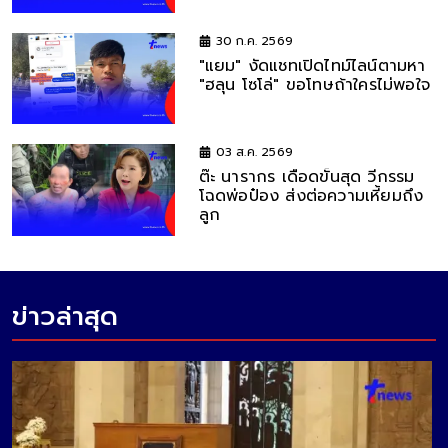
30 ก.ค. 2569
"แยม" งัดแชทเปิดไทม์ไลน์ตามหา
"ฮลุน โซโล่" ขอโทษถ้าใครไม่พอใจ
03 ส.ค. 2569
ต๊ะ นารากร เดือดขั้นสุด วีกรรม
โฉดพ่อป๋อง ส่งต่อความเหี้ยมถึง
ลูก
ข่าวล่าสุด