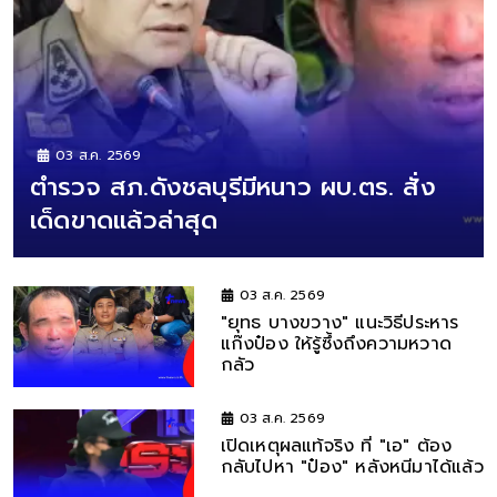
03 ส.ค. 2569
ตำรวจ สภ.ดังชลบุรีมีหนาว ผบ.ตร. สั่ง
เด็ดขาดแล้วล่าสุด
03 ส.ค. 2569
"ยุทธ บางขวาง" แนะวิธีประหาร
แก๊งป๋อง ให้รู้ซึ้งถึงความหวาด
กลัว
03 ส.ค. 2569
เปิดเหตุผลแท้จริง ที่ "เอ" ต้อง
กลับไปหา "ป๋อง" หลังหนีมาได้แล้ว