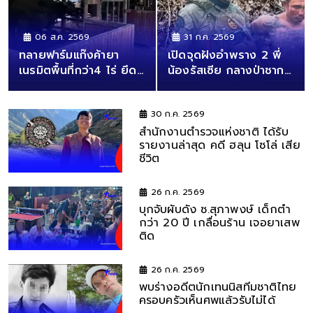
06 ส.ค. 2569
31 ก.ค. 2569
ทลายฟาร์มแก๊งค้ายา
เปิดจุดฝังอำพราง 2 พี่
เนรมิตพื้นที่กว่า4 ไร่ ยึด
น้องรัสเซีย กลางป่าชาก
วัว ควาย ไก่ชน 94 ล้าน
แง้ว "ป๋อง"สารภาพเอง
30 ก.ค. 2569
สำนักงานตำรวจแห่งชาติ ได้รับ
รายงานล่าสุด คดี ฮลุน โซโล่ เสีย
ชีวิต
26 ก.ค. 2569
บุกจับผับดัง ซ.สุภาพงษ์ เด็กต่ำ
กว่า 20 ปี เกลื่อนร้าน เจอยาเสพ
ติด
26 ก.ค. 2569
พบร่างอดีตนักเทนนิสทีมชาติไทย
ครอบครัวเห็นศพแล้วรับไม่ได้