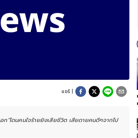
แชร์ |
งเอก"โดนคนใจร้ายยิงเสียชีวิต เสียดายคนดีๆจากไป