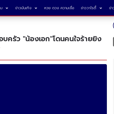
คม
ข่าวบันเทิง
หวย ดวง ความเชื่อ
ข่าววาไรตี้
ข่
รอบครัว "น้องเอก"โดนคนใจร้ายยิง
ว