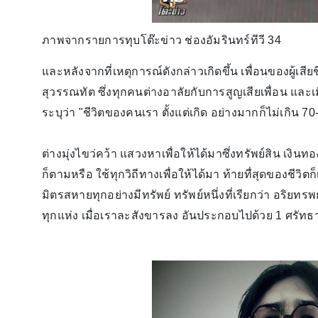
ภาพจากรายการทุบโต๊ะข่าว ช่องอัมรินทร์ทีวี 34
และหลังจากที่เหตุการณ์ดังกล่าวเกิดขึ้น เพื่อนของผู้
สุวรรณทัต ซึ่งทุกคนต่างอาลัยกับการสูญเสียเพื่อน และเม
ระบุว่า "ชีวิตของคนเรา ตั้งแต่เกิด อย่างมากก็ไม่เกิน 70
ต่างมุ่งไขว่คว้า แสวงหาเพื่อให้ได้มาซึ่งทรัพย์สิน เ
ก็ตามหรือ ใช้ทุกวิถีทางเพื่อให้ได้มา ท้ายทื่สุดของชีวิ
มิตรสหายทุกอย่างมีทรัพย์ ทรัพย์หนึ่งที่เรียกว่า อริยทรพย
ทุกแห่ง เมื่อเราละสังขารลง อันประกอบไปด้วย 1 ศรัทธา