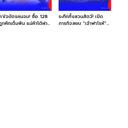
คาใจบัตรคนจน! ซื้อ 128
ระทึกทั้งสวนสัตว์! เปิด
ถูกหักเต็มพัน แม่ค้าโต้ฝาก
ภารกิจสยบ "เจ้าฟาโรห์"
ยอดเอง
ตะโขงยักษ์ 4.5 เมตร