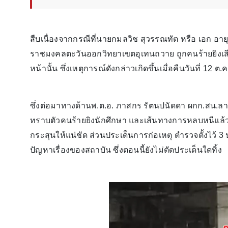
สืบเนื่องจากกรณีที่นายกมลวิช สุวรรณทัต หรือ เอก อายุ
ราชมงคลตะวันออกวิทยาเขตอุเทนถวาย ถูกคนร้ายยิงเส
หน้านั้น ซึ่งเหตุการณ์ดังกล่าวเกิดขึ้นเมื่อคืนวันที่ 12 ต.
ซึ่งต่อมาทางด้านพ.ต.อ. ภาสกร รัตนปนัดดา ผกก.สน.ลา
ทราบตัวคนร้ายยิงนักศึกษา และเส้นทางการหลบหนีแล้ว
กระสุนให้แน่ชัด ส่วนประเด็นการก่อเหตุ ตำรวจตั้งไว้ 3 
ปัญหาเรื่องของสถาบัน ซึ่งตอนนี้ยังไม่ตัดประเด็นใดทิ้ง