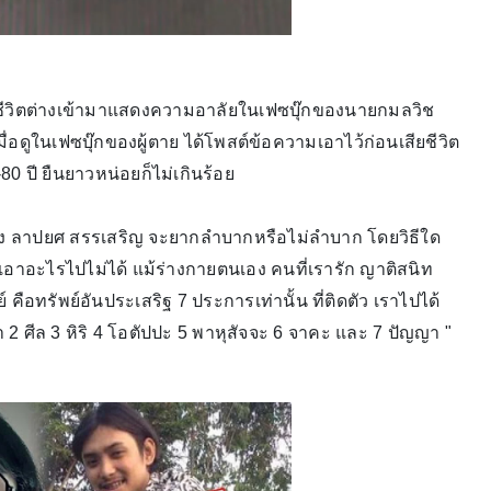
เสียชีวิตต่างเข้ามาแสดงความอาลัยในเฟซบุ๊กของนายกมลวิช
ื่อดูในเฟซบุ๊กของผู้ตาย ได้โพสต์ข้อความเอาไว้ก่อนเสียชีวิต
-80 ปี ยืนยาวหน่อยก็ไม่เกินร้อย
งินทอง ลาปยศ สรรเสริญ จะยากลำบากหรือไม่ลำบาก โดยวิธีใด
ตก็เอาอะไรไปไม่ได้ แม้ร่างกายตนเอง คนที่เรารัก ญาติสนิท
์ คือทรัพย์อันประเสริฐ 7 ประการเท่านั้น ที่ติดตัว เราไปได้
 2 ศีล 3 หิริ 4 โอตัปปะ 5 พาหุสัจจะ 6 จาคะ และ 7 ปัญญา "