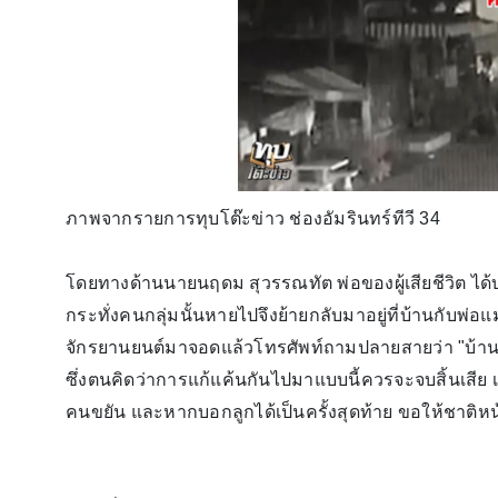
ภาพจากรายการทุบโต๊ะข่าว ช่องอัมรินทร์ทีวี 34
โดยทางด้านนายนฤดม สุวรรณทัต พ่อของผู้เสียชีวิต ได้บอ
กระทั่งคนกลุ่มนั้นหายไปจึงย้ายกลับมาอยู่ที่บ้านกับพ่
จักรยานยนต์มาจอดแล้วโทรศัพท์ถามปลายสายว่า "บ้านหล
ซึ่งตนคิดว่าการแก้แค้นกันไปมาแบบนี้ควรจะจบสิ้นเสีย เ
คนขยัน และหากบอกลูกได้เป็นครั้งสุดท้าย ขอให้ชาติหน