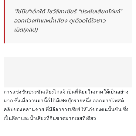
"ไข่ปืน"เด็กใต้ โชว์ลีลาเชียร์ "ประชันเสียงไก่แจ้"
ออกท่วงท่าและน้ำเสียง ดุเดือดได้ใจชาว
เน็ต(คลิป)
การแข่งขันประชันเสียงไก่แจ้ เป็นที่นิยมในภาคใต้เป็นอย่าง
มาก ซึ่งเมื่อวานมานี้ก็ได้มีเฟชบุ๊กรายหนึ่ง ออกมากโพสต์
คลิปของหลานชาย ที่มีลีลาการเชียร์ให้ไก่ของตนนั้นขัน ซึ่ง
เป็นลีลาและน้ำเสียงที่กินขาดมากเลยที่เดียว