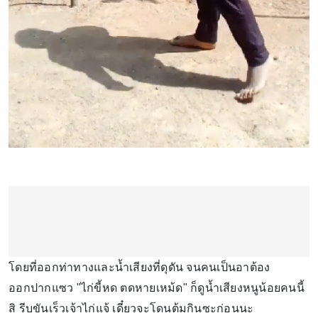
โดยที่ออกท่าทางและน้ำเสียงที่ดุดัน จนคนเป็นอาต้อง
ออกปากแซว "ไก่ขี้หด ตดหายเหม้ด" ก็ดูน้ำเสียงหนูน้อยคนนี้
สิ รีบขันเร็วเจ้าไก่แจ้ เดี๋ยวจะโดนต้มกินซะก่อนนะ