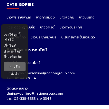
CATE GORIES
ข่าวพระราชสำนัก
ข่าวการเมือง
ข่าวสังคม
ข่าวบันเทิง
หวย ดวง ความเชื่อ
ข่าววาไรตี้
ข่าวต่างประเทศ
×
เราใช้คุกกี้
ข่าวเศรษฐกิจ
ข่าวประชาสัมพันธ์
นโยบายการเป็นส่วนตัว
เพื่อให้
เว็บไซต์
ติดต่อโฆษณา ออนไลน์
ทำงานได้ดี
ขึ้น
เพิ่มเติม
ติดต่อโฆษณาออนไลน์
ยอมรับ
คุณอ้อ
Email : thainewsonline@nationgroup.com
ตั้งค่า
Tel: 0814407654
ติดต่อฝ่ายข่าว
thainewsonline@nationgroup.com
โทร. 02-338-3333 ต่อ 3343