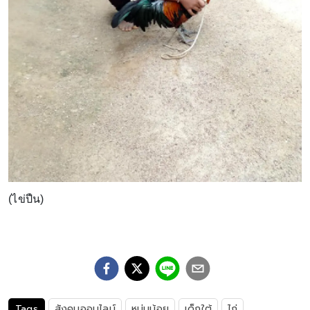
(ไข่ปืน)
Tags
สังคมออนไลน์
หนุ่มน้อย
เด็กใต้
ไก่