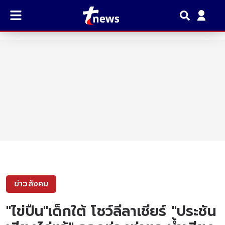
ข่าวสังคม
"ไข่ปืน"เด็กใต้ โชว์ลีลาเชียร์ "ประชัน