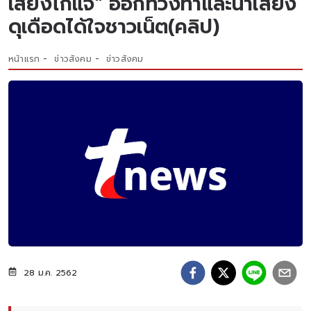
เสียงไก่แจ้" ออกท่วงท่าและน้ำเสียง
ดุเดือดได้ใจชาวเน็ต(คลิป)
หน้าแรก
ข่าวสังคม
ข่าวสังคม
28 ม.ค. 2562