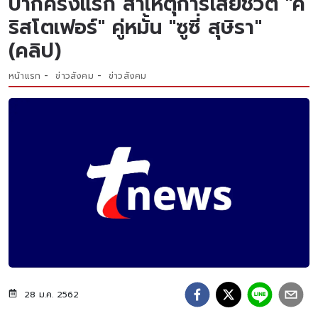
ปากครั้งแรก สาเหตุการเสียชีวิต "ค
ริสโตเฟอร์" คู่หมั้น "ซูซี่ สุษิรา"
(คลิป)
หน้าแรก
ข่าวสังคม
ข่าวสังคม
28 ม.ค. 2562