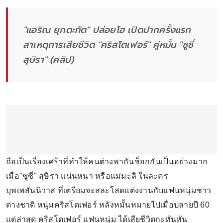
"แอริณ ยุกตะทัต" ปล่อยโฮ เปิดปากครั้งแรก
สาเหตุการเสียชีวิต "คริสโตเฟอร์" คู่หมั้น "ซูซี่
สุษิรา" (คลิป)
ถือเป็นเรื่องเศร้าที่ทำให้คนต่างพากันช็อกกันเป็นอย่างมาก
เมื่อ"ซูซี่" สุษิรา แน่นหนา หรือแม่มะลิ ในละคร
บุพเพสันนิวาส ที่เตรียมจะสละโสดแต่งงานกับแฟนหนุ่มชาว
ต่างชาติ หนุ่มคริสโตเฟอร์ หลังหมั้นหมายไปเมื่อปลายปี 60
แต่ล่าสุด คริสโตเฟอร์ แฟนหนุ่ม ได้เสียชีวิตกะทันหัน