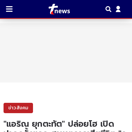
ข่าวสังคม
"แอริณ ยุกตะทัต" ปล่อยโฮ เปิด