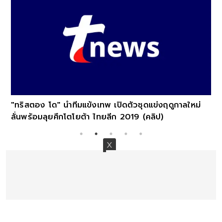
"ทริสตอง โด" นำทีมแข้งเทพ เปิดตัวชุดแข่งฤดูกาลใหม่
ลั่นพร้อมลุยศึกโตโยต้า ไทยลีก 2019 (คลิป)