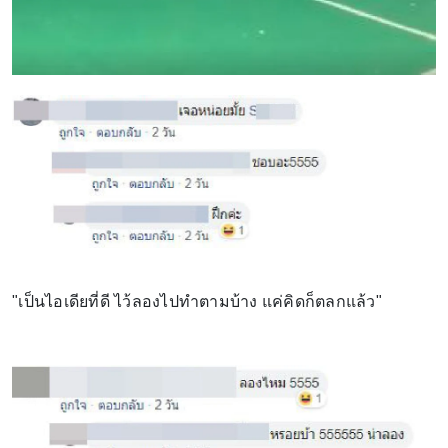
"เป็นไอเดียที่ดี ไว้ลองไปทำตามบ้าง แค่คิดก็ตลกแล้ว"