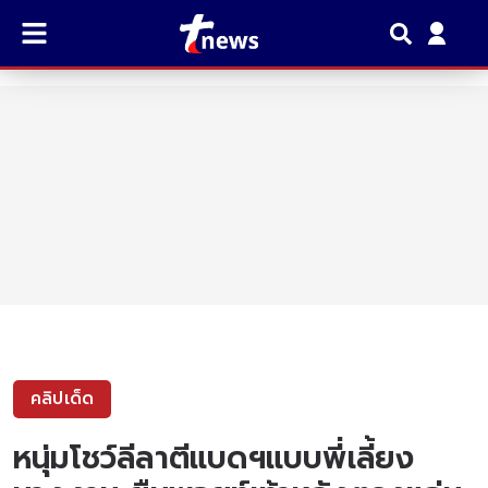
คลิปเด็ด
หนุ่มโชว์ลีลาตีแบดฯแบบพี่เลี้ยง