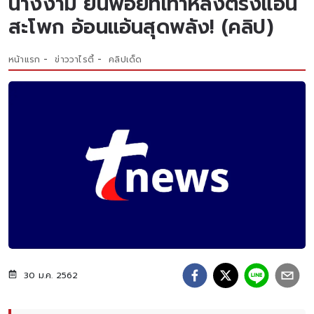
นางงาม ยืนพอยท์เท้าหลังตรงแอ่น
สะโพก อ้อนแอ้นสุดพลัง! (คลิป)
หน้าแรก
ข่าววาไรตี้
คลิปเด็ด
30 ม.ค. 2562