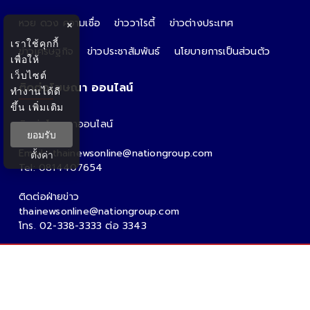
หวย ดวง ความเชื่อ
ข่าววาไรตี้
ข่าวต่างประเทศ
×
เราใช้คุกกี้
ข่าวเศรษฐกิจ
ข่าวประชาสัมพันธ์
นโยบายการเป็นส่วนตัว
เพื่อให้
เว็บไซต์
ติดต่อโฆษณา ออนไลน์
ทำงานได้ดี
ขึ้น
เพิ่มเติม
ติดต่อโฆษณาออนไลน์
ยอมรับ
คุณอ้อ
Email : thainewsonline@nationgroup.com
ตั้งค่า
Tel: 0814407654
ติดต่อฝ่ายข่าว
thainewsonline@nationgroup.com
โทร. 02-338-3333 ต่อ 3343