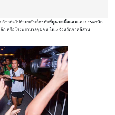
ว ก้าวต่อไปด้วยพลังเล็กๆกับพี่
ตูน บอดี้สแลม
และบรรดานัก
ดเล็ก หรือโรงพยาบาลชุมชน ใน 5 จังหวัดภาคอีสาน