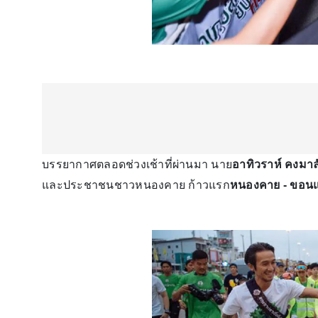
บรรยากาศตลอดช่วงเช้าที่ผ่านมา นาย
อาทิวราห์ คงมาล
และประชาชนชาวหนองคาย ก้าวแรก
หนองคาย - ขอนแ