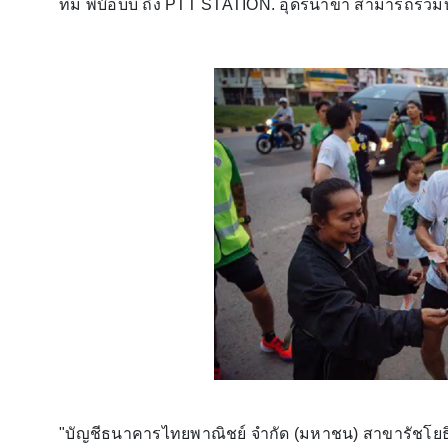
ทีม พี่บ๊อบบี้ ถึง PTT STATION. อุดรนาข่า สามารถร่วม
"บัญชีธนาคารไทยพาณิชย์ จำกัด (มหาชน) สาขารัชโยธิน