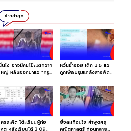
ข่าวล่าสุด
นั่นไง อาจมีคนโป๊ะแตกฉาก
หวั่นซ้ำรอย เด็ก ม.6 แฉ
ใหญ่ หลังออกมาแฉ "ครู"
ถูกเพื่อนรุมแกล้งสารพัด
เมื่อ 20ปี ก่อน
อ่านแชทยิ่งสงสาร
ใครจะคิด โต๊ะเรียนผู้ก่อ
ยิ่งสะเทือนใจ คำพูดครู
เหตุ หลังเรียนได้ 3.09
คณิตศาสตร์ ก่อนกลาย