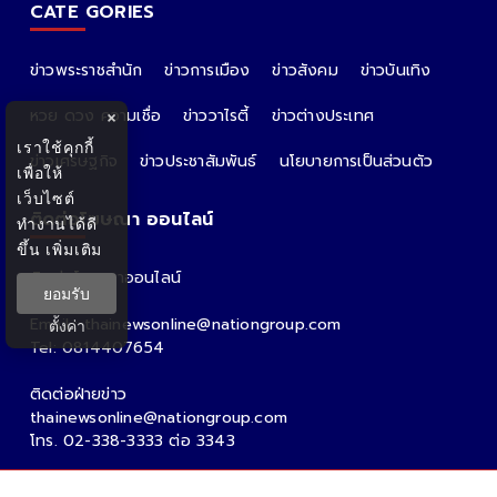
CATE GORIES
ข่าวพระราชสำนัก
ข่าวการเมือง
ข่าวสังคม
ข่าวบันเทิง
หวย ดวง ความเชื่อ
ข่าววาไรตี้
ข่าวต่างประเทศ
×
เราใช้คุกกี้
ข่าวเศรษฐกิจ
ข่าวประชาสัมพันธ์
นโยบายการเป็นส่วนตัว
เพื่อให้
เว็บไซต์
ติดต่อโฆษณา ออนไลน์
ทำงานได้ดี
ขึ้น
เพิ่มเติม
ติดต่อโฆษณาออนไลน์
ยอมรับ
คุณอ้อ
Email : thainewsonline@nationgroup.com
ตั้งค่า
Tel: 0814407654
ติดต่อฝ่ายข่าว
thainewsonline@nationgroup.com
โทร. 02-338-3333 ต่อ 3343