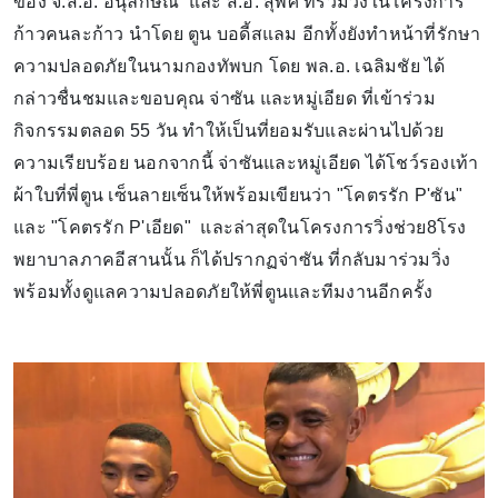
ของ จ.ส.อ. อนุลักษณ์ และ ส.อ. สุพิศ ที่ร่วมวิ่งในโครงการ
ก้าวคนละก้าว นำโดย ตูน บอดี้สแลม อีกทั้งยังทำหน้าที่รักษา
ความปลอดภัยในนามกองทัพบก โดย พล.อ. เฉลิมชัย ได้
กล่าวชื่นชมและขอบคุณ จ่าซัน และหมู่เอียด ที่เข้าร่วม
กิจกรรมตลอด 55 วัน ทำให้เป็นที่ยอมรับและผ่านไปด้วย
ความเรียบร้อย นอกจากนี้ จ่าซันและหมู่เอียด ได้โชว์รองเท้า
ผ้าใบที่พี่ตูน เซ็นลายเซ็นให้พร้อมเขียนว่า "โคตรรัก P'ซัน"
และ "โคตรรัก P'เอียด" และล่าสุดในโครงการวิ่งช่วย8โรง
พยาบาลภาคอีสานนั้น ก็ได้ปรากฏจ่าซัน ที่กลับมาร่วมวิ่ง
พร้อมทั้งดูแลความปลอดภัยให้พี่ตูนและทีมงานอีกครั้ง