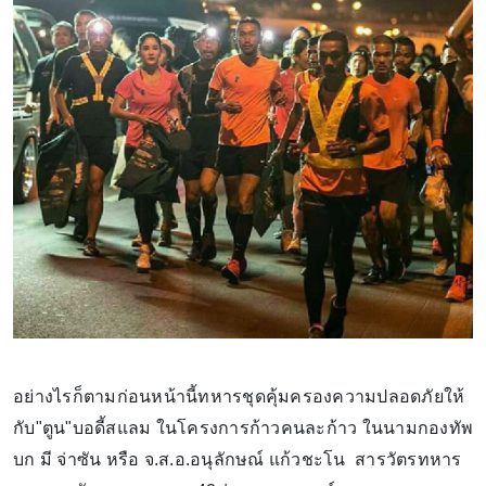
อย่างไรก็ตามก่อนหน้านี้ทหารชุดคุ้มครองความปลอดภัยให้
กับ"ตูน"บอดี้สแลม ในโครงการก้าวคนละก้าว ในนามกองทัพ
บก มี จ่าซัน หรือ จ.ส.อ.อนุลักษณ์ แก้วชะโน สารวัตรทหาร