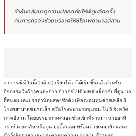
จ่าซันกลับมาดูความปลอดภัยให้พี่ตูนอีกครั้ง
กับภารกิจวิ่งช่วยบริจาคให้8โรงพยาบาลอีสาน
จากกรณีที่วันนี้(15มิ.ย.) เรียกได้ว่าได้เริ่มขึ้นแล้วสำหรับ
กิจกรรมวิ่งก้าวคนละก้าว ก้าวต่อไปด้วยพลังเล็กๆกับพี่ตูน บอ
ดี้สแลมและบรรดานักแสดงชื่อดัง เพื่อระดมทุนช่วยเหลือ 8
โรงพยาบาลขนาดเล็ก หรือโรงพยาบาลชุมชน ใน 5 จังหวัด
ภาคอีสาน โดยบรรยากาศตลอดช่วงเช้าที่ผ่านมา นายอาทิ
วราห์ คงมาลัย หรือตูน บอดี้สแลม พร้อมด้วยเหล่านักแสดง
นักวิ่งจิตอาสาและประชาชนชาวหนองคาย ก้าวแรก