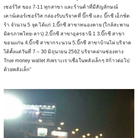
เซอร์วิส ของ 7-11 ทุกสาขา และร้านค้าที่มีสัญลักษณ์
เคาน์เตอร์เซอร์วิส กล่องรับบริจาคที่ บิ๊กซี และ บิ๊กซี เอ็กซ์ต
ร้า จำนวน 5 จุด ได้แก่ 1.บิ๊กซี สาขาหนองคาย (ใกล้สะพาน
มิตรภาพไทย-ลาว) 2.บิ๊กซี สาขาอุดรธานี 1 3.บิ๊กซี สาขา
ขอนแก่น 4.บิ๊กซี สาขากระนวน 5.บิ๊กซี สาขาบ้านไผ่ บริจาค
ได้ตั้งแต่วันที่ 7 – 30 มิถุนายน 2562 บริจาคผ่านช่องทาง
True money wallet #เพราะเราเชื่อในพลังเล็กๆ #ก้าวต่อไป
ด้วยพลังเล็ก"