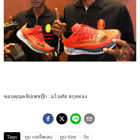
ขอบคุณคลิปเฟซบุ๊ก : อโนทัย สกุลทอง
Tags
ตูน บอดี้สแลม
ตูน-ก้อย
วิ่ง