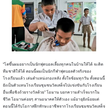
“โตขึ้นผมอยากเป็นนักฟุตบอลเลี้ยงทุกคนในบ้านให้ได้ จะติด
ทีมชาติให้ได้ ตอนนี้ผมเป็นนักกีฬาฟุตบอลตัวจริงของ
โรงเรียนแล้ว เล่นตำแหน่งกองหลัง ตั้งใจซ้อมทุกวัน ทั้งตอนนี้
ยังเป็นตัวแทนโรงเรียนชุมชนวัดเสด็จไปแข่งขันกับโรงเรียน
อื่นเพื่อชิงถ้วยรางวัลด้วย” โอมาน บอกความสำเร็จแรกใน
ชีวิต โอมานค่อยๆ สานอนาคตให้ตัวเอง แม้อายุยังน้อยแต่
ตอนนี้ได้รับโอกาสฝึกทักษะอาชีพจากโรงเรียนชุมชนวัดเสด็จ