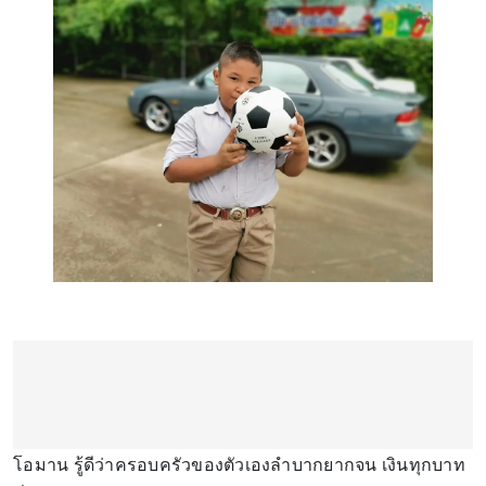
โอมาน รู้ดีว่าครอบครัวของตัวเองลำบากยากจน เงินทุกบาท