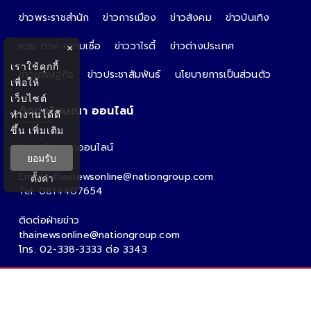
ข่าวพระราชสำนัก
ข่าวการเมือง
ข่าวสังคม
ข่าวบันเทิง
หวย ดวง ความเชื่อ
ข่าววาไรตี้
ข่าวต่างประเทศ
×
เราใช้คุกกี้
ข่าวเศรษฐกิจ
ข่าวประชาสัมพันธ์
นโยบายการเป็นส่วนตัว
เพื่อให้
เว็บไซต์
ติดต่อโฆษณา ออนไลน์
ทำงานได้ดี
ขึ้น
เพิ่มเติม
ติดต่อโฆษณาออนไลน์
ยอมรับ
คุณอ้อ
Email : thainewsonline@nationgroup.com
ตั้งค่า
Tel: 0814407654
ติดต่อฝ่ายข่าว
thainewsonline@nationgroup.com
โทร. 02-338-3333 ต่อ 3343