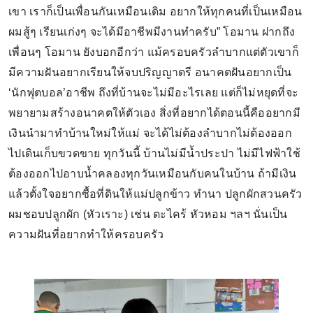
เขา เราก็เป็นเพื่อนกันเหมือนเดิม อยากให้ทุกคนที่เป็นเหมือน
ผมสู้ๆ เรียนเก่งๆ จะได้มีอาชีพมีงานทำครับ” โอมาน ฝากถึง
เพื่อนๆ โอมาน ยังบอกอีกว่า แม้ครอบครัวลำบากแต่ตัวเขาก็
มีความฝันอยากเรียนให้จบปริญญาตรี อนาคตฝันอยากเป็น
‘นักฟุตบอล’อาชีพ ถึงที่บ้านจะไม่มีอะไรเลย แต่ก็ไม่หยุดที่จะ
พยายามสร้างอนาคตให้ตัวเอง สิ่งที่อยากได้ตอนนี้คืออยากมี
เงินนำมาทำบ้านใหม่ให้แม่ จะได้ไม่ต้องลำบากไม่ต้องออก
ไปเดินเก็บขวดขาย ทุกวันนี้ บ้านไม่มีน้ำประปา ไม่มีไฟฟ้าใช้
ต้องออกไปอาบน้ำคลองทุกวันเหมือนกับคนในบ้าน ถ้ามีเงิน
แล้วตั้งใจอยากซื้อที่ดินให้แม่ปลูกข้าว ทำนา ปลูกผักสวนครัว
ผมชอบปลูกผัก (หัวเราะ) เช่น ตะไคร้ หัวหอม ฯลฯ นั่นเป็น
ความฝันที่อยากทำให้ครอบครัว