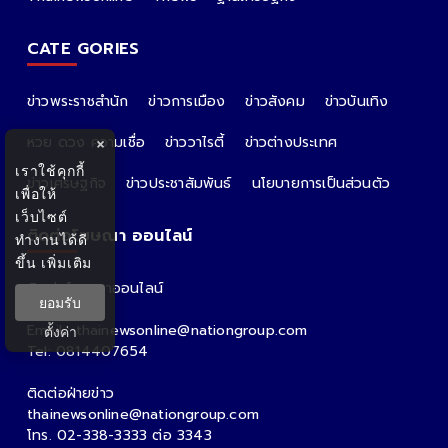
CATE GORIES
ข่าวพระราชสำนัก
ข่าวการเมือง
ข่าวสังคม
ข่าวบันเทิง
หวย ดวง ความเชื่อ
ข่าววาไรตี้
ข่าวต่างประเทศ
×
เราใช้คุกกี้
ข่าวเศรษฐกิจ
ข่าวประชาสัมพันธ์
นโยบายการเป็นส่วนตัว
เพื่อให้
เว็บไซต์
ติดต่อโฆษณา ออนไลน์
ทำงานได้ดี
ขึ้น
เพิ่มเติม
ติดต่อโฆษณาออนไลน์
ยอมรับ
คุณอ้อ
Email : thainewsonline@nationgroup.com
ตั้งค่า
Tel: 0814407654
ติดต่อฝ่ายข่าว
thainewsonline@nationgroup.com
โทร. 02-338-3333 ต่อ 3343