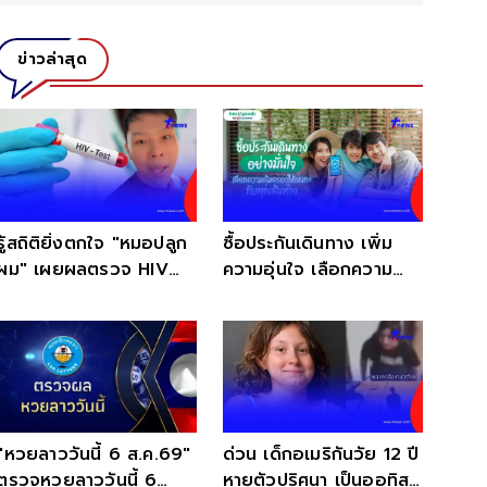
ข่าวล่าสุด
รู้สถิติยิ่งตกใจ "หมอปลูก
ซื้อประกันเดินทาง เพิ่ม
ผม" เผยผลตรวจ HIV
ความอุ่นใจ เลือกความ
หลายคนไม่รู้ตัวมาก่อน
คุ้มครองได้ทุกทริป
"หวยลาววันนี้ 6 ส.ค.69"
ด่วน เด็กอเมริกันวัย 12 ปี
ตรวจหวยลาววันนี้ 6
หายตัวปริศนา เป็นออทิสติ