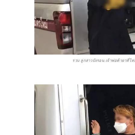
รวบ ลูกสาวบังรอน เจ้าพ่อค้ายาที่ไ