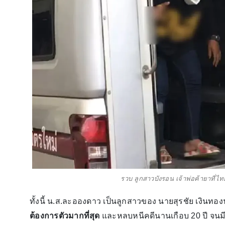
รวบ ลูกสาวบังรอน เจ้าพ่อค้ายาที่ไ
ทั้งนี้ น.ส.ละอองดาว เป็นลูกสาวของ นายสุรชัย เงินทอง
ต้องการตัวมากที่สุด
และหลบหนีคดีนานเกือบ 20 ปี จนมี