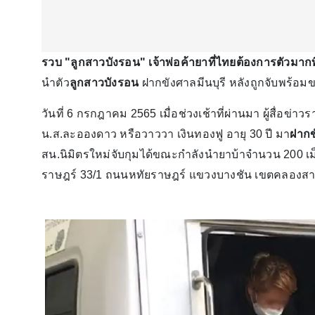
รวบ "ลูกสาวบังรอน" เจ้าพ่อค้ายาที่ไทยต้องการตัวมาก
นำตัว
ลูกสาวบังรอน
ฝากขังศาลมีนบุรี หลังถูกจับพร้อม
วันที่ 6 กรกฎาคม 2565 เมื่อช่วงเช้าที่ผ่านมา ผู้สื่อ
น.ส.ละอองดาว หรือวาววา เงินทองฟู อายุ 30 ปี มา
ฝากข
สน.นิมิตรใหม่จับกุมได้ขณะกำลังนำยาบ้าจำนวน 200 เม็
ราษฎร์ 33/1 ถนนหทัยราษฎร์ แขวงบางชัน เขตคลองสา