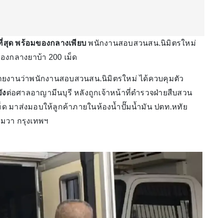
ที่สุด พร้อมของกลางเพียบ
พนักงานสอบสวนสน.นิมิตรใหม่
ของกลางยาบ้า 200 เม็ด
ข่าวรายงานว่าพนักงานสอบสวนสน.นิมิตรใหม่ ได้ควบคุมตัว
ัง
ต่อศาลอาญามีนบุรี หลังถูกเจ้าหน้าที่ตำรวจฝ่ายสืบสวน
ด มาส่งมอบให้ลูกค้าภายในห้องน้ำปั๊มน้ำมัน ปตท.หทัย
มวา กรุงเทพฯ