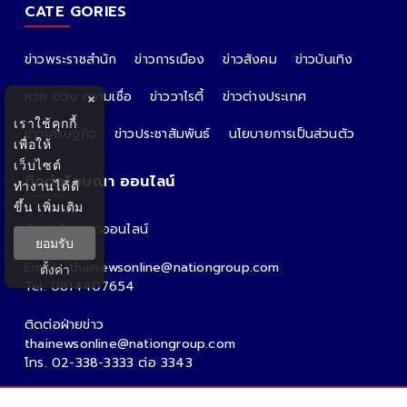
CATE GORIES
ข่าวพระราชสำนัก
ข่าวการเมือง
ข่าวสังคม
ข่าวบันเทิง
หวย ดวง ความเชื่อ
ข่าววาไรตี้
ข่าวต่างประเทศ
×
เราใช้คุกกี้
ข่าวเศรษฐกิจ
ข่าวประชาสัมพันธ์
นโยบายการเป็นส่วนตัว
เพื่อให้
เว็บไซต์
ติดต่อโฆษณา ออนไลน์
ทำงานได้ดี
ขึ้น
เพิ่มเติม
ติดต่อโฆษณาออนไลน์
ยอมรับ
คุณอ้อ
Email : thainewsonline@nationgroup.com
ตั้งค่า
Tel: 0814407654
ติดต่อฝ่ายข่าว
thainewsonline@nationgroup.com
โทร. 02-338-3333 ต่อ 3343