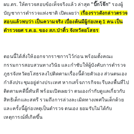
ผบ.ตร. ให้ตรวจสอบข้อเท็จจริงแล้ว ล่าสุด
"บิ๊กโจ๊ก"
รองผู้
บัญชาการตำรวจแห่งชาติ เปิดเผยว่า
เรื่องราวดังกล่าวตรวจ
สอบแล้วพบว่า เป็นความจริง เบื่องต้นมีผู้ก่อเหตุ 1 คน เป็น
ตำรวจยศ ร.ต.อ. ของ สภ.ป่าติ้ว จังหวัดยโสธร
ตอนนี้ได้สั่งให้ออกจากราชการไว้ก่อน พร้อมตั้งคณะ
กรรมการสอบสวนทางวินัย และกำชับให้ผู้บังคับการตำรวจ
ภูธรจังหวัดยโสธรลงไปติดตามเรื่องนี้ด้วยตัวเอง ส่วนตนเอง
กำลังประชุมอยู่ต่างประเทศ หากเสร็จภารกิจจะรีบลงพื้นที่ไป
ติดตามคดีนี้ทันที พร้อมเปิดเผยว่า ตนเองกำกับดูแลเกี่ยวกับ
สิทธิเด็กและสตรี รวมถึงการล่วงละเมิดทางเพศในเด็กด้วย
และครั้งนี้ผู้ก่อเหตุเป็นตำรวจ ตนเอง ยอมรับไม่ได้กับ
เหตุการณ์ที่เกิดขึ้น