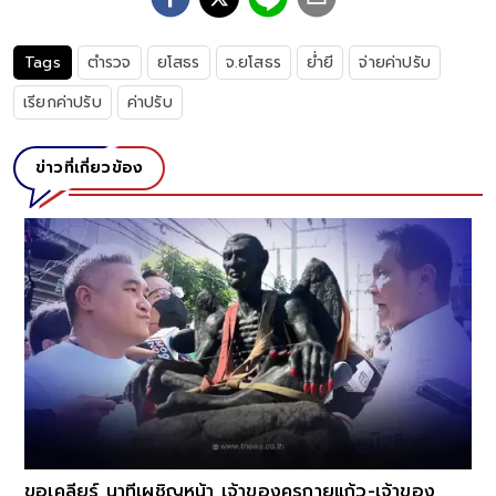
Tags
ตำรวจ
ยโสธร
จ.ยโสธร
ย่ำยี
จ่ายค่าปรับ
เรียกค่าปรับ
ค่าปรับ
ข่าวที่เกี่ยวข้อง
ขอเคลียร์ นาทีเผชิญหน้า เจ้าของครูกายแก้ว-เจ้าของ