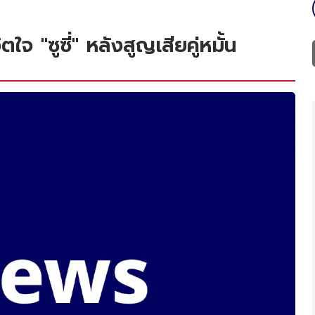
 "ซูซี่" หลังสูญเสียคู่หมั้น