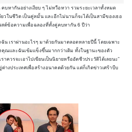
ั้น คบหากันอย่างเงียบ ๆ ไม่หวือหวา รวมระยะเวลาทั้งหมด
เดียวในชีวิต เป็นคู่หมั้น และอีกไม่นานก็จะได้เป็นสามีของเธอ
พสต์ข้อความเพื่อฉลองที่ทั้งคู่คบหากัน 6 ปีว่า
ีวิตของฉัน เราผ่านอะไรๆ มาด้วยกันมาตลอดหลายปีนี้ โดยเฉพาะ
ั้งคุณและฉันเข้มแข็งขึ้นมากกว่าเดิม ทั้งในฐานะของตัว
เราควรจะเอาไปเขียนเป็นนิยายหรืออัตชีวประวัติได้เลยนะ"
ู่ต่างประเทศเพื่อสร้างอนาคตด้วยกัน แต่ก็เกิดข่าวเศร้าบีบ