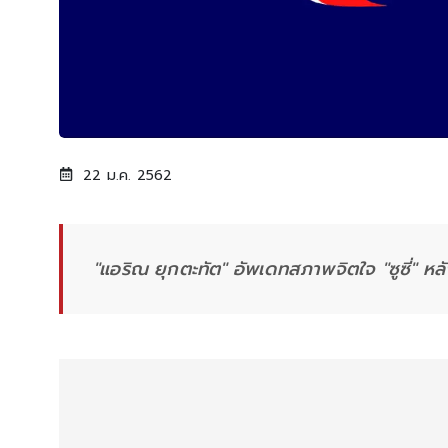
22 ม.ค. 2562
"แอริณ ยุกตะทัต" อัพเดทสภาพจิตใจ "ซูซี่" หลัง