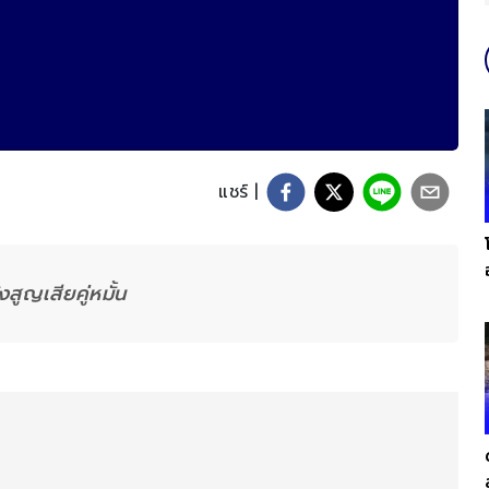
แชร์ |
สูญเสียคู่หมั้น