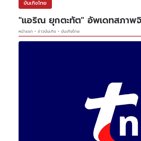
บันเทิงไทย
"แอริณ ยุกตะทัต" อัพเดทสภาพจิตใจ
หน้าแรก
ข่าวบันเทิง
บันเทิงไทย