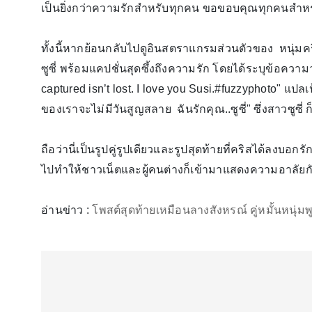
เป็นยิ่งกว่าความรักสำหรับทุกคน ขอขอบคุณทุกคนสำหรั
ทั้งนี้หากย้อนกลับไปดูอินสตราแกรมส่วนตัวของ หนุ่มคร
ซูซี่ พร้อมแคปชั่นสุดซึ้งถึงความรัก โดยได้ระบุข้อความ
captured isn’t lost. I love you Susi.#fuzzyphoto" แ
ของเราจะไม่มีวันสูญสลาย ฉันรักคุณ..ซูซี่" ซึ่งสาวซูซี
ถือว่านี่เป็นรูปคู่รูปเดียวและรูปสุดท้ายที่คริสได้ลงบ
ไปทำให้ชาวเน็ตและผู้คนต่างก็เข้ามาแสดงความอาลัย
อ่านข่าว :
โพสต์สุดท้ายเหมือนลางสังหรณ์ คู่หมั้นหนุ่มพ