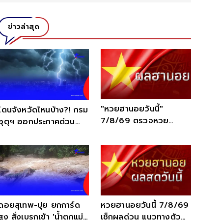
ข่าวล่าสุด
"หวยฮานอยวันนี้"
โดนจังหวัดไหนบ้าง?! กรม
7/8/69 ตรวจหวย
อุตุฯ ออกประกาศด่วน
ฮานอยวันนี้ออกอะไร เช็ก
ฉ.7 เตือน 38 จังหวัด ฝน
สดที่นี่
ตกหนัก
หวยฮานอยวันนี้ 7/8/69
ดอยสุเทพ-ปุย ยกการ์ด
เช็กผลด่วน แนวทางตัว
สูง สั่งเบรกเข้า 'น้ำตกแม่