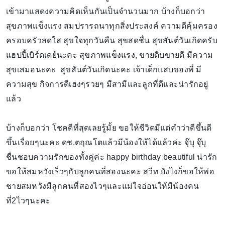
เข้ามาแสดงความคิดเห็นกันเป็นจำนวนมาก บ้างก็บอกว่า
สุขภาพแข็งแรง สมปรารถนาทุกสิ่งประสงค์ ความดีคุ้มครอง
ครอบครัวสดใส สุขใจทุกวันคืน สุขสดชื่น สุขสันต์วันเกิดครับ
แฮปปี้เบิร์ดเดย์นะคะ สุขภาพแข็งแรง, ขายดิบขายดี มีความ
สุขเสมอนะคะ สุขสันต์วันเกิดนะคะ เจ้าเด็กแสบของพี่ มี
ความสุข กิจการดีเฮงๆรวยๆ มีสามีและลูกที่ดีและน่ารักอยู่
แล้ว
บ้างก็บอกว่า โชคดีที่สุดเลยรู้มั้ย ขอให้ชีวิตมีแต่คำว่าดีขึ้นดี
ขึ้นเรื่อยๆนะคะ ดช.ตฤณโตแล้วมีน้องให้ได้แล้วค่ะ จุ๊บุ จุ๊บุ
ชื่นชอบความรักของทั้งคู่ค่ะ happy birthday beautiful น่ารัก
ขอให้สมหวังเร็วๆกับลูกคนที่สองนะคะ สวีท ยังไงก็ขอให้พ่อ
ชายสมหวังมีลูกคนที่สองไวๆและแม่ใจอ่อนให้มีน้องคน
ที่2ไวๆนะคะ