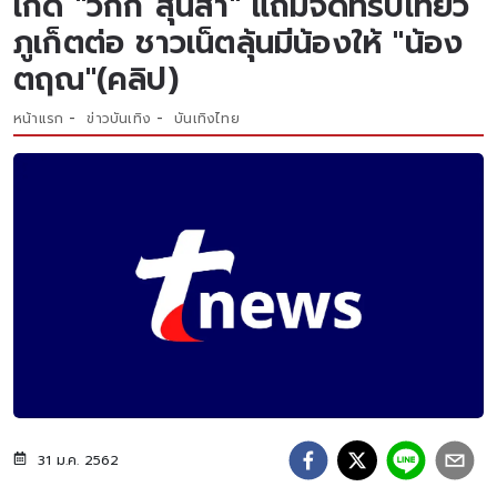
เกิด "วิกกี้ สุนิสา" แถมจัดทริปเที่ยว
ภูเก็ตต่อ ชาวเน็ตลุ้นมีน้องให้ "น้อง
ตฤณ"(คลิป)
หน้าแรก
ข่าวบันเทิง
บันเทิงไทย
31 ม.ค. 2562