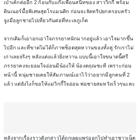
เป่าเค้กต่ออีก 2 ก้อนกับแก๊งเพื่อนสนิทของ สาววิกกี้ พร้อม
ดินเนอร์มื้อพิเศษสุดโรแมนติก ก่อนจะจัดทริปยกครอบครัว
จูงมือลูกชายไปเที่ยวกันต่อที่ทะเลภูเก็ต
จากเดิมก็เอาอกเอาใจภรรยาหนักมากอยู่แล้ว เอาใจมากขึ้น
ไปอีก และที่ขาดไม่ได้ก็ภาพช็อตสุดหวานของทั้งคู่ รักเราไม่
เก่าเลยจริงๆ หลังแต่งแล้วยิ่งหวาน แบบนี้เอาใจขนาดนี้ศรี
ภรรยาคงจะยอมใจอ่อนมีน้องให้ น้องตฤณซะที เพราะก่อน
หน้านี้ หนุ่มชายเคยให้สัมภาษณ์เอาไว้ว่าอยากมีลูกคนที่ 2
แล้ว แต่ยังไงก็ขอให้แม่วิกกี้ใจอ่อน พ่อชายสมหวังเร็วๆนะคะ
หลังจากเรื่องราวดังกล่าวได้ถูกเผยแพร่ออกไปทำเอาชาวเน็ต