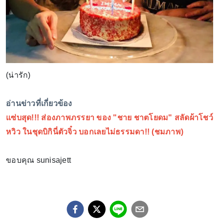
(น่ารัก)
อ่านข่าวที่เกี่ยวข้อง
แซ่บสุด!!! ส่องภาพภรรยา ของ "ชาย ชาตโยดม" สลัดผ้าโชว์
หวิว ในชุดบิกินี่ตัวจิ๋ว บอกเลยไม่ธรรมดา!! (ชมภาพ)
ขอบคุณ sunisajett