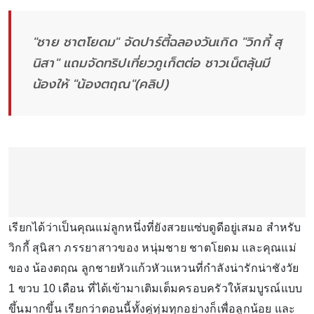
"ชาย ชาตโยดม" จัดปาร์ตี้ฉลองวันเกิด "วิกกี้ สุ
นิสา" แถมจัดทริปเที่ยวภูเก็ตต่อ ชาวเน็ตลุ้นมี
น้องให้ "น้องตฤณ"(คลิป)
เรียกได้ว่าเป็นคุณแม่ลูกหนึ่งที่ยังสวยแซ่บดูดีอยู่เสมอ สำหรับ
วิกกี้ สุนิสา ภรรยาสาวของ หนุ่มชาย ชาตโยดม และคุณแม่
ของ น้องตฤณ ลูกชายหัวแก้วหัวแหวนที่กำลังน่ารักน่าชังวัย
1 ขวบ 10 เดือน ที่ได้เข้ามาเติมเต็มครอบครัวให้สมบูรณ์แบบ
ขึ้นมากขึ้น เรียกว่าตอนนี้ทั้งคู่ทุ่มทุกอย่างก็เพื่อลูกน้อย และ