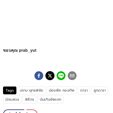
ขอบคุณ prab_yut
Tags
ปราบ ยุทธพิชัย
น้องพีค กองทัพ
ดารา
ลูกดารา
นักแสดง
พิธีกร
บันเทิงอัพเดท