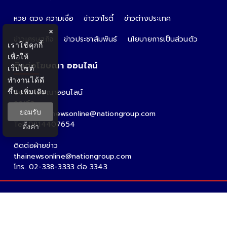
หวย ดวง ความเชื่อ
ข่าววาไรตี้
ข่าวต่างประเทศ
×
ข่าวเศรษฐกิจ
ข่าวประชาสัมพันธ์
นโยบายการเป็นส่วนตัว
เราใช้คุกกี้
เพื่อให้
ติดต่อโฆษณา ออนไลน์
เว็บไซต์
ทำงานได้ดี
ขึ้น
เพิ่มเติม
ติดต่อโฆษณาออนไลน์
คุณอ้อ
ยอมรับ
Email : thainewsonline@nationgroup.com
Tel: 0814407654
ตั้งค่า
ติดต่อฝ่ายข่าว
thainewsonline@nationgroup.com
โทร. 02-338-3333 ต่อ 3343