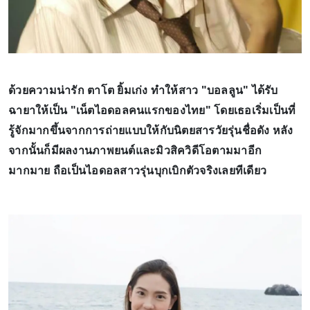
ด้วยความน่ารัก ตาโต ยิ้มเก่ง ทำให้สาว
"บอลลูน"
ได้รับ
ฉายาให้เป็น "เน็ตไอดอลคนแรกของไทย" โดยเธอเริ่มเป็นที่
รู้จักมากขึ้นจากการถ่ายแบบให้กับนิตยสารวัยรุ่นชื่อดัง หลัง
จากนั้นก็มีผลงานภาพยนต์และมิวสิควิดีโอตามมาอีก
มากมาย ถือเป็นไอดอลสาวรุ่นบุกเบิกตัวจริงเลยทีเดียว