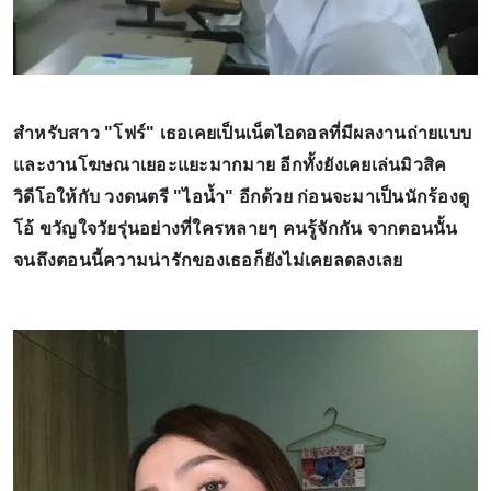
สำหรับสาว
"โฟร์"
เธอเคยเป็นเน็ตไอดอลที่มีผลงานถ่ายแบบ
และงานโฆษณาเยอะแยะมากมาย อีกทั้งยังเคยเล่นมิวสิค
วิดีโอให้กับ วงดนตรี "ไอน้ำ" อีกด้วย ก่อนจะมาเป็นนักร้องดู
โอ้ ขวัญใจวัยรุ่นอย่างที่ใครหลายๆ คนรู้จักกัน จากตอนนั้น
จนถึงตอนนี้ความน่ารักของเธอก็ยังไม่เคยลดลงเลย