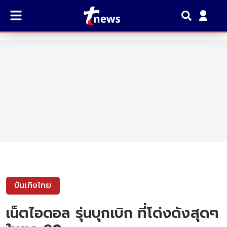
บันเทิงไทย
เน็ตไอดอล รุ่นบุกเบิก ที่โด่งดังสุดๆ