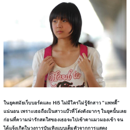
ในยุคสมัยเว็บบอร์ดและ Hi5 ไม่มีใครไม่รู้จักสาว
"แพทตี้"
แน่นอน เพราะเธอถือเป็นสาวแบ๊วที่โด่งดังมากๆ ในยุคนั้นเลย
ก่อนที่ความน่ารักสดใสของเธอจะไปเข้าตาแมวมองเข้า จน
ได้แจ้งเกิดในวงการบันเทิงแบบเต็มตัวจากการแสดง