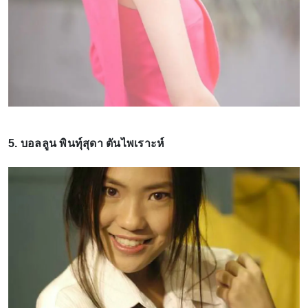
5.
บอลลูน พินทุ์สุดา ตันไพเราะห์