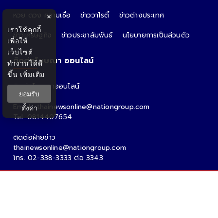
หวย ดวง ความเชื่อ
ข่าววาไรตี้
ข่าวต่างประเทศ
×
เราใช้คุกกี้
ข่าวเศรษฐกิจ
ข่าวประชาสัมพันธ์
นโยบายการเป็นส่วนตัว
เพื่อให้
เว็บไซต์
ติดต่อโฆษณา ออนไลน์
ทำงานได้ดี
ขึ้น
เพิ่มเติม
ติดต่อโฆษณาออนไลน์
ยอมรับ
คุณอ้อ
Email : thainewsonline@nationgroup.com
ตั้งค่า
Tel: 0814407654
ติดต่อฝ่ายข่าว
thainewsonline@nationgroup.com
โทร. 02-338-3333 ต่อ 3343