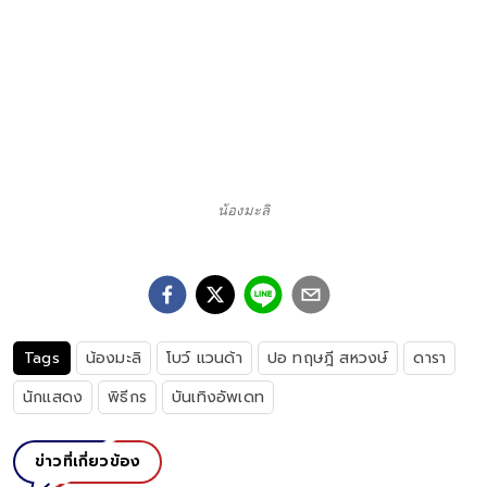
น้องมะลิ
Tags
น้องมะลิ
โบว์ แวนด้า
ปอ ทฤษฎี สหวงษ์
ดารา
นักแสดง
พิธีกร
บันเทิงอัพเดท
ข่าวที่เกี่ยวข้อง