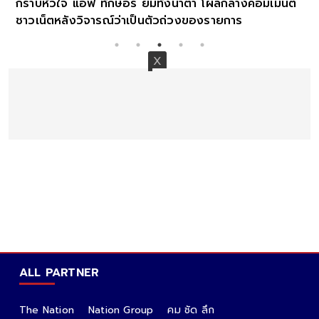
กราบหัวใจ แอฟ ทักษอร ยิ้มทั้งน้ำตา โผล่กลางคอมเมนต์
ชาวเน็ตหลังวิจารณ์ว่าเป็นตัวถ่วงของรายการ