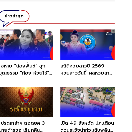
ข่าวล่าสุด
ใจหาย "น้องพั้นช์" ลูก
สถิติหวยลาวปี 2569
บุญธรรม "ก้อง ห้วยไร่"
หวยลาววันนี้ ผลหวยลาว
จากไปกะทันหัน
หวยลาวย้อนหลัง หวย
ลาว
โปรดเกล้าฯ ถอดยศ 3
เปิด 49 จังหวัด ปภ.เตือน
นายตำรวจ เรียกคืน
ด่วนระวังน้ำท่วมฉับพลัน