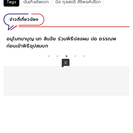
Tags
บันเทิงอัพเดท
นิ้ง กุลสตรี ศิริพงศ์ปรีดา
ข่าวที่เกี่ยวข้อง
อนุโมทนาบุญ นก สินจัย ร่วมพิธีปลงผม ปอ อรรณพ
ก่อนเข้าพิธีอุปสมบท