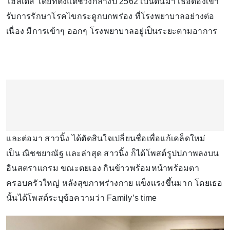
โฮสเตส โดยที่ตั้งแต่ช่วงกลางปี 2562 เป็นต้นมา เธอต้องเข้า
รับการรักษาโรคไขกระดูกบกพร่อง ที่โรงพยาบาลอย่างต่อ
เนื่อง มีการเข้าๆ ออกๆ โรงพยาบาลอยู่เป็นระยะตามอาการ
เเละต่อมา สาวนิ้ง ได้ตัดสินใจเปลี่ยนชื่อเพื่อแก้เคล็ดใหม่
เป็น ณิชชยาณัฐ เเละล่าสุด สาวนิ้ง ก็ได้โพสต์รูปปภาพลงบน
อินสตราเเกรม ขณะตยเอง กินข้าวพร้อมหน้าพร้อมตา
ครอบครัวใหญ่ หลังสุขภาพร่างกาย เเข็งเเรงขึ้นมาก โดยเธอ
นั้นได้โพสต์ระบุข้อความว่า Family’s time