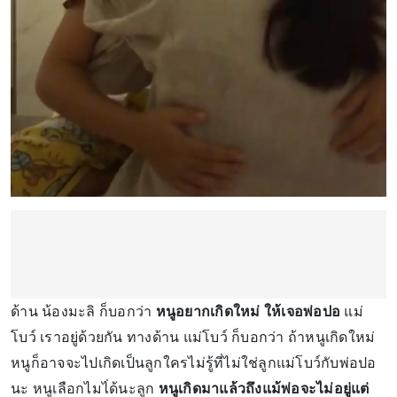
ด้าน น้องมะลิ ก็บอกว่า
หนูอยากเกิดใหม่ ให้เจอพ่อปอ
แม่
โบว์ เราอยู่ด้วยกัน ทางด้าน แม่โบว์ ก็บอกว่า ถ้าหนูเกิดใหม่
หนูก็อาจจะไปเกิดเป็นลูกใครไม่รู้ที่ไม่ใช่ลูกแม่โบว์กับพ่อปอ
นะ หนูเลือกไมไ่ด้นะลูก
หนูเกิดมาแล้วถึงแม้พ่อจะไม่อยู่แต่