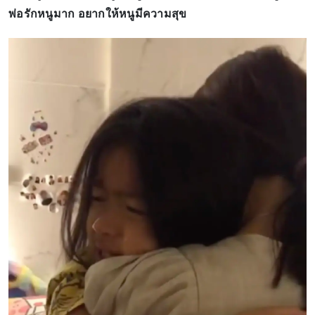
พ่อรักหนูมาก อยากให้หนูมีความสุข