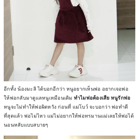
อีกทั้ง น้องมะลิ ได้บอกอีกว่า หนูอยากเห็นพ่อ อยากเจอพ่อ
ให้พ่อกลับมาดูแลหนูเหมือนเดิม
ทำไมพ่อต้องเสีย หนูรักพ่อ
หนูจะไม่ทำให้พ่อผิดหวัง ก่อนที่ แม่โบว์ จะบอกว่า พ่อทำดี
ที่สุดแล้ว พ่อไม่ไหว แม่ไม่อยากให้พ่อทรมานแม่เลยให้พ่อได้
นอนหลับแบบสบายๆ