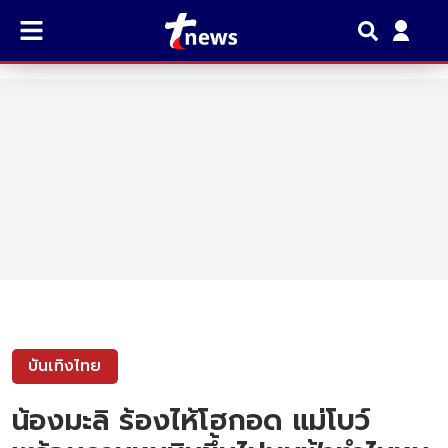
บันเทิงไทย
น้องมะลิ ร้องไห้โฮกอด แม่โบว์