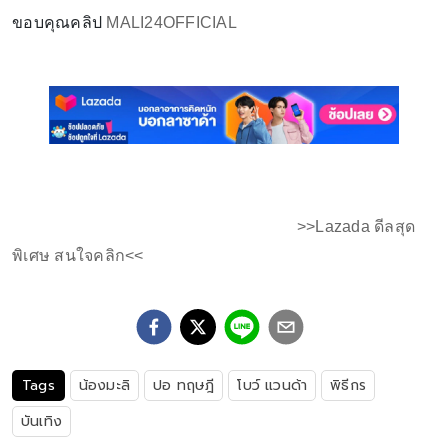
ขอบคุณคลิป
MALI24OFFICIAL
>>Lazada ดีลสุด
พิเศษ สนใจคลิก<<
Tags
น้องมะลิ
ปอ ทฤษฎี
โบว์ แวนด้า
พิธีกร
บันเทิง