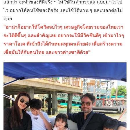
แล้วว่า จะทำของที่ดีจริง ๆ ไม่ใช่สินค้ากระแส แบบมาไวไป
ไว อยากให้คนใช้ของดีจริง และใช้ได้นาน ๆ และบอกต่อไป
ด้วย
"ฮาน่าก็อยากให้โควิดจบไวๆ เศรษฐกิจโดยรวมของไทยเรา
จะได้ดีขึ้นๆ และสำคัญเลย อยากจะให้มีวัคซีนดีๆ เข้ามาไวๆ
ราคาโอเค ที่เข้าถึงได้กันหมดทุกคนด้วยค่ะ เพื่อสร้างความ
เชื่อมั่นให้กับคนไทย และชาวต่างชาติด้วย"