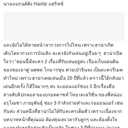
นามแบรนด์ดัง Hairitz แฮริทซ์
และยังไม่ได้หายหน้าจากวงการไปไหน เพราะฮาน่าเกิด
เติบโตจากวงการบันเทิง ละครยังรับเล่นอยู่เรื่อย ๆ ฮาน่าเปิด
ใจว่า “ตอนนี้มีละคร 2 เรื่องที่รับเล่นอยู่ค่ะ เรื่องเก็บแผ่นดิน
ของของอาตู่ นพพล โกมารชุน ค่ายเป่าจินจง เป็นละครรีเมค
ทำใหม่ เพราะฮาน่าเคยเล่นเมื่อ 20 ปีที่แล้ว คราวนี้ได้กลับมา
เล่นอีกครั้ง ก็ดีใจมากๆ ค่ะ จะออนแอร์ช่อง 3 อีกเรื่องคือ
สายลับลิปกลอส ของบรอดคาซท์ ไทย เทเลวิชั่น ของพี่หน่อง
อรุโณชา ภาณุพันธุ์ ช่อง 3 กำลังถ่ายทำและรอออนแอร์ เช่น
กันค่ะ ส่วนหนึ่งที่ฮาน่าไม่ได้รับละครเต็มตัว เพราะเนื่องจาก
บทบาทหน้าที่คุณแม่ ต้องทุ่มเทเวลากับลูกๆ และต้องตั้งใจ
มากๆ ทำธุรกิจส่วนตัวเป็นหลัก ในช่วง 3 ปีที่ผ่านมา วุ่นวาย