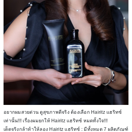
อยากผมสวยด่วน ดูสุขภาพดีจริง ต้องเลือก Hairitz แฮริทซ์
เท่านั้น!!! เรื่องผมยกให้ Hairitz แฮริทซ์ หมดทั้งใจ!!!
เด็ดจริงกล้าท้าให้ลอง Hairitz แฮริทซ์ : มีทั้งหมด 7 ผลิตภัณฑ์