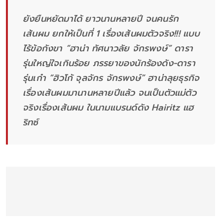
ยังยืนหยัดมาได้ ยาวนานหลายปี จนคนรัก
เส้นผม ยกให้เป็นที่ 1 เรื่องเส้นผมตัวจริง!!! แบบ
ไร้ข้อกังขา “ฮาน่า ทัศนาวลัย จักรพงษ์” ดารา
รุ่นใหญ่ใจเกินร้อย ภรรยาของนักร้องดัง-ดารา
รุ่นเก๋า “ฮิวโก้ จุลจักร จักรพงษ์” ฮาน่าลุยธุรกิจ
เรื่องเส้นผมมานานหลายปีแล้ว จนเป็นตัวแม่ตัว
จริงเรื่องเส้นผม ในนามแบรนด์ดัง Hairitz แฮ
ริทซ์