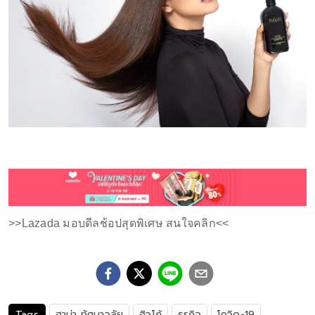
>>Lazada มอบดีลช้อปสุดพิเศษ สนใจคลิก<<
Tags
ฮาน่า ทัศนาวลัย
ฮิวโก้
ธุรกิจ
โควิด-19