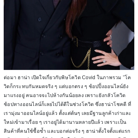
ต่อมา ฮาน่า เปิดใจเกี่ยวกับพิษโควิด Covid ในภาพรวม "โค
วิดก็กระทบกันหมดจริง ๆ แต่บอกตรง ๆ ช้อปปิ้งออนไลน์ยัง
มาแรงอยู่ คนอาจจะไปห้างกันน้อยลง เพราะยังกลัวโควิด
ช้อปทางออนไลน์ก็เลยไปได้ดีในช่วงโควิด ซึ่งฮาน่าโชคดี ที่
เรามุ่งมาออนไลน์อยู่แล้ว ตั้งแต่ต้นๆ เลยมีฐานลูกค้าเก่าและ
ใหม่เข้ามาเรื่อย ๆ เราอยู่ได้มานานหลายปีแล้ว เพราะเป็น
สินค้าที่คนใช้ซื้อซ้ำ และบอกต่อจริง ๆ ฮาน่าตั้งใจตั้งแต่แรก