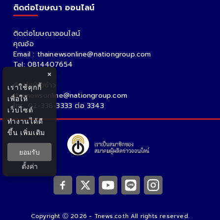
Thainewsonline
Tnews
ฐานเศรษฐกิจ
CATE GORIES
ข่าวพระราชสำนัก
ข่าวการเมือง
ข่าวสังคม
ข่าวบันเทิง
หวย ดวง ความเชื่อ
ข่าววาไรตี้
ข่าวต่างประเทศ
×
เราใช้คุกกี้
ข่าวเศรษฐกิจ
ข่าวประชาสัมพันธ์
นโยบายการเป็นส่วนตัว
เพื่อให้
เว็บไซต์
ติดต่อโฆษณา ออนไลน์
ทำงานได้ดี
ขึ้น
เพิ่มเติม
ติดต่อโฆษณาออนไลน์
ยอมรับ
คุณอ้อ
Email : thainewsonline@nationgroup.com
ตั้งค่า
Tel: 0814407654
ติดต่อฝ่ายข่าว
thainewsonline@nationgroup.com
โทร. 02-338-3333 ต่อ 3343