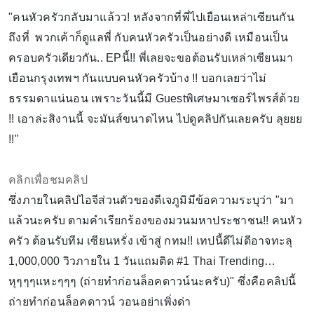
"คนหัวครัวกลับมาแล้วว! หลังจากที่พี่ไปเยือนเหล่าเซียนกัน
ถึงที่ พวกเค้าก็ดูแลพี่ กับคนหัวครัวเป็นอย่างดี เหมือนเป็น
ครอบครัวเดียวกัน.. EPนี้!! พี่เลยจะขอต้อนรับเหล่าเซียนมา
เยือนกรุงเทพฯ กันแบบคนหัวครัวบ้าง !! บอกเลยว่าไม่
ธรรมดาแน่นอน เพราะวันนี้มี Guestพิเศษมาเซอร์ไพรส์ด้วย
!! เอาล่ะสิงานนี้ จะมันส์ขนาดไหน ไปดูคลิปกันเลยครับ ลุยยย
!!"
คลิกเพื่อชมคลิป
ซึ่งภายในคลิปไอจีส่วนตัวของดีเจภูมิมีข้อความระบุว่า "มา
แล้วนะครับ ตามคำเรียกร้องของมวนมหาประชาชน!! คนหัว
ครัว ต้อนรับทีม เซียนหรั่ง เข้าสู่ กทม!! เทปนี้ดีไม่ดีอาจทะลุ
1,000,000 วิวภายใน 1 วันแถมติด #1 Thai Trending…
หุๆๆๆแหะๆๆๆ (ถ่ายทำก่อนล็อคดาวน์นะครับ)" ซึ่งคือคลิปนี้
ถ่ายทำก่อนล็อคดาวน์ วอนอย่าเพิ่งด่า