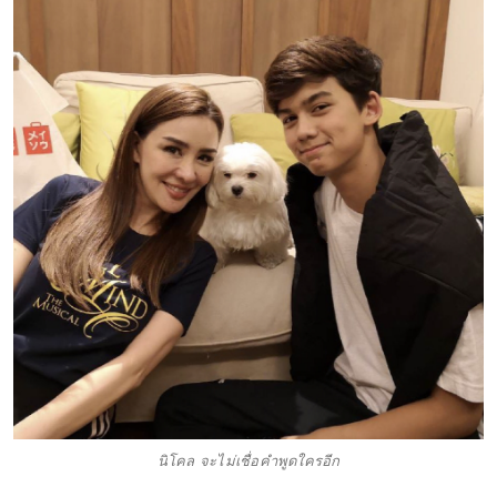
นิโคล จะไม่เชื่อคำพูดใครอีก