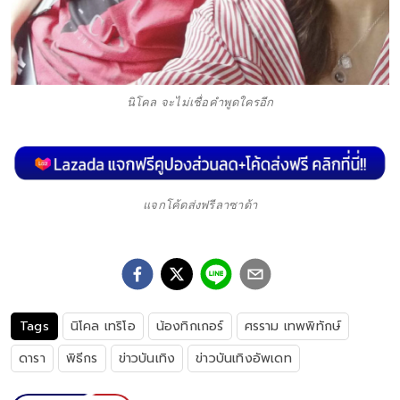
นิโคล จะไม่เชื่อคำพูดใครอีก
แจกโค้ดส่งฟรีลาซาด้า
Tags
นิโคล เทริโอ
น้องทิกเกอร์
ศรราม เทพพิทักษ์
ดารา
พิธีกร
ข่าวบันเทิง
ข่าวบันเทิงอัพเดท