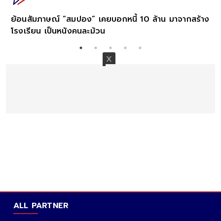
ง
"พระพยอม"รู้สึกเจ็บปวดหลังทราบข่าว สมปอง เผยคำ
พูดวันที่มาลาสิกขา
ALL PARTNER