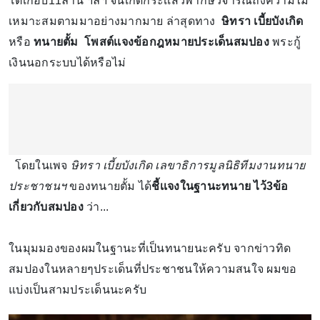
โตเกือบ11ล้าน ฯลฯ จนเกิดกระเเสวิพากษ์วิจารณ์ถึงความไม่
เหมาะสมตามมาอย่างมากมาย ล่าสุดทาง
ษิทรา เบี้ยบังเกิด
หรือ
ทนายตั้ม โพสต์เเจงข้อกฎหมายประเด็นสมปอง
พระกู้
เงินนอกระบบได้หรือไม่
โดยในเพจ
ษิทรา เบี้ยบังเกิด เลขาธิการมูลนิธิทีมงานทนาย
ประชาชนฯ
ของทนายตั้ม ได้
ชี้เเจงในฐานะทนาย ไว้3ข้อ
เกี่ยวกับสมปอง
ว่า...
ในมุมมองของผมในฐานะที่เป็นทนายนะครับ จากข่าวทิด
สมปองในหลายๆประเด็นที่ประชาชนให้ความสนใจ ผมขอ
แบ่งเป็นสามประเด็นนะครับ