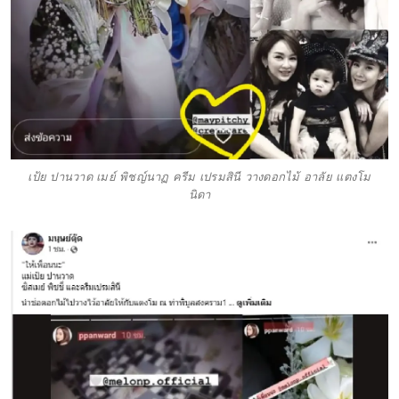
เป้ย ปานวาด เมย์ พิชญ์นาฏ ครีม เปรมสินี วางดอกไม้ อาลัย เเตงโม
นิดา