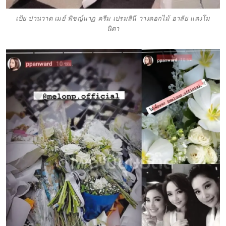
เป้ย ปานวาด เมย์ พิชญ์นาฏ ครีม เปรมสินี วางดอกไม้ อาลัย เเตงโม
นิดา