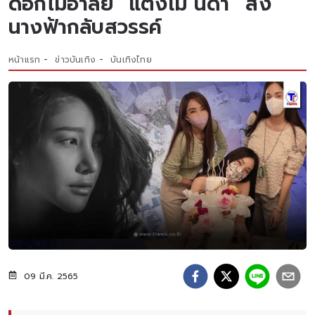
ดอกไม้อาลัย “แตงโม นิดา” ส่ง
นางฟ้ากลับสวรรค์
หน้าแรก
ข่าวบันเทิง
บันเทิงไทย
09 มี.ค. 2565