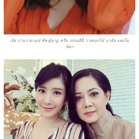
เป้ย ปานวาด เมย์ พิชญ์นาฏ ครีม เปรมสินี วางดอกไม้ อาลัย เเตงโม
นิดา