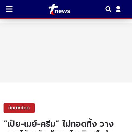
บันเทิงไทย
“เป้ย-เมย์-ครีม” ไม่ทอดทิ้ง วาง