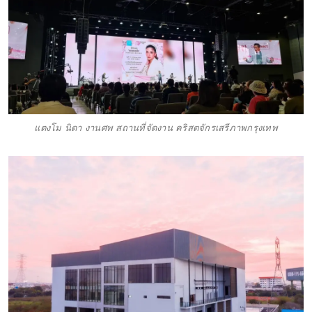
แตงโม นิดา งานศพ สถานที่จัดงาน คริสตจักรเสรีภาพกรุงเทพ