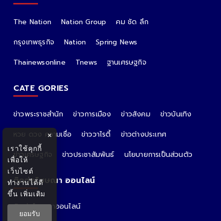
The Nation
Nation Group
คม ชัด ลึก
กรุงเทพธุรกิจ
Nation
Spring News
Thainewsonline
Tnews
ฐานเศรษฐกิจ
CATE GORIES
ข่าวพระราชสำนัก
ข่าวการเมือง
ข่าวสังคม
ข่าวบันเทิง
หวย ดวง ความเชื่อ
ข่าววาไรตี้
ข่าวต่างประเทศ
×
เราใช้คุกกี้
ข่าวเศรษฐกิจ
ข่าวประชาสัมพันธ์
นโยบายการเป็นส่วนตัว
เพื่อให้
เว็บไซต์
ติดต่อโฆษณา ออนไลน์
ทำงานได้ดี
ขึ้น
เพิ่มเติม
ติดต่อโฆษณาออนไลน์
ยอมรับ
คุณอ้อ