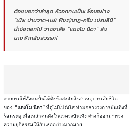
ต้องบอกว่าล่าสุด หัวอกคนเป็นเพื่อนอย่าง
“เป้ย ปานวาด-เมย์ พิชญ์นาฏ-ครีม เปรมสินี”
นำช่อดอกไม้ วางอาลัย “แตงโม นิดา” ส่ง
นางฟ้ากลับสวรรค์!
จากกรณีที่สังคมนั้นได้ตั้งข้อสงสัยถึงสาเหตุการเสียชีวิต
ของ
“แตงโม นิดา”
ที่ดูไม่โปร่งใส ท่ามกลางวงการบันเทิงที่
ร้อนระอุ เมื่อเหล่าคนดังในแวดวงบันเทิง ต่างก็ออกมาทวง
ความยุติธรรมให้กับเธออย่างมากมาย