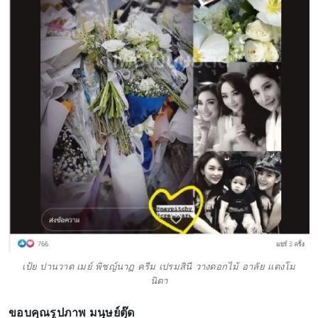
เป้ย ปานวาด เมย์ พิชญ์นาฏ ครีม เปรมสินี วางดอกไม้ อาลัย เเตงโม
นิดา
ขอบคุณรูปภาพ มนุษย์ตุ๊ด