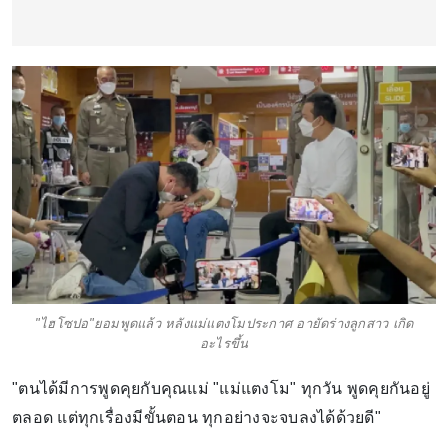
"ไฮโซปอ"ยอมพูดแล้ว หลังแม่แตงโมประกาศ อายัดร่างลูกสาว เกิด
อะไรขึ้น
"ตนได้มีการพูดคุยกับคุณแม่ "แม่แตงโม" ทุกวัน พูดคุยกันอยู่
ตลอด แต่ทุกเรื่องมีขั้นตอน ทุกอย่างจะจบลงได้ด้วยดี"