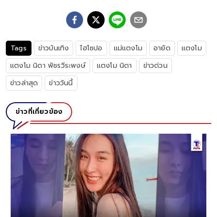
Tags
ข่าวบันเทิง
ไฮโซปอ
แม่แตงโม
อายัด
แตงโม
แตงโม นิดา พัชรวีระพงษ์
แตงโม นิดา
ข่าวด่วน
ข่าวล่าสุด
ข่าววันนี้
ข่าวที่เกี่ยวข้อง