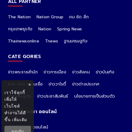
ALL PARTNER
The Nation
Nation Group
คม ชัด ลึก
กรุงเทพธุรกิจ
Nation
Spring News
Thainewsonline
Tnews
ฐานเศรษฐกิจ
CATE GORIES
ข่าวพระราชสำนัก
ข่าวการเมือง
ข่าวสังคม
ข่าวบันเทิง
หวย ดวง ความเชื่อ
ข่าววาไรตี้
ข่าวต่างประเทศ
×
เราใช้คุกกี้
ข่าวเศรษฐกิจ
ข่าวประชาสัมพันธ์
นโยบายการเป็นส่วนตัว
เพื่อให้
เว็บไซต์
ติดต่อโฆษณา ออนไลน์
ทำงานได้ดี
ขึ้น
เพิ่มเติม
ติดต่อโฆษณาออนไลน์
ยอมรับ