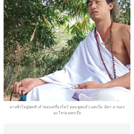
นางฟ้าไม่สู่สุคติ เจ้าของเครื่องไหว้ ยอมพูดแล้ว แตงโม นิดา มาบอก
อะไรก่อนตกเรือ