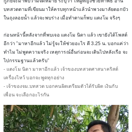
กู้ภัยจะมาพบว่ามีจดหมาย ระบุว่า ให้ผู้หญิงช่วยทำพิธี อ่าน
บทสวดตามที่เขียนมาให้ครบทุกหน้าแล้วนำพวงมาลัยดอกบัว
ในถุงลอยน้ำ แล้วจะพบร่าง เมื่อทำตามก็พบ แตงโม จริงๆ
ก่อนหน้านี้หลังจากที่พบเจอ แตงโม นิดา แล้ว เขายังได้โพสต์
อีกว่า "มาหาอีกแล้ว ไม่รู้จะให้ช่วยอะไร ตี 3.25 น. บอกแค่ว่า
ทำไม ไม่พูดความจริง เหตุการณ์อื่นก่อนจะเดินไปหลังเรือ จะ
ไปกรรมฐานแล้วครับ"
- แตงโม นิดา มาหาอีกแล้ว เจ้าของบทสวดศาสนาคริสต์
เครื่องไหว้ บอกจะพูดทุกอย่าง
- เจ้าของจม.บทสวด บอกคนผิดเตรียมตัวได้รับผิด เงินกับ
เพื่อน จะเลือกอะไรกัน