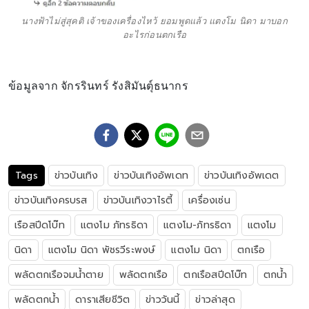
นางฟ้าไม่สู่สุคติ เจ้าของเครื่องไหว้ ยอมพูดแล้ว แตงโม นิดา มาบอก
อะไรก่อนตกเรือ
ข้อมูลจาก จักรรินทร์ รังสิมันตุ์ธนากร
Tags
ข่าวบันเทิง
ข่าวบันเทิงอัพเดท
ข่าวบันเทิงอัพเดต
ข่าวบันเทิงครบรส
ข่าวบันเทิงวาไรตี้
เครื่องเซ่น
เรือสปีดโบ๊ท
แตงโม ภัทรธิดา
แตงโม-ภัทรธิดา
แตงโม
นิดา
แตงโม นิดา พัชรวีระพงษ์
แตงโม นิดา
ตกเรือ
พลัดตกเรือจมน้ำตาย
พลัดตกเรือ
ตกเรือสปีดโบ๊ท
ตกน้ำ
พลัดตกน้ำ
ดาราเสียชีวิต
ข่าววันนี้
ข่าวล่าสุด