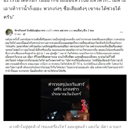
อะไรไม่ได้หรอก ไม่อยากช่วยเธอแล้ว เบื่อ แล้วพวก...ไม่พาย
เอาเท้าราน้ำก็เยอะ พวกเก่งๆ ชื่อเสียงดังๆ เขาจะได้ช่วยได้
ครับ"
นางฟ้าไม่สู่สุคติ เจ้าของเครื่องไหว้ ยอมพูดแล้ว แตงโม นิดา มาบอก