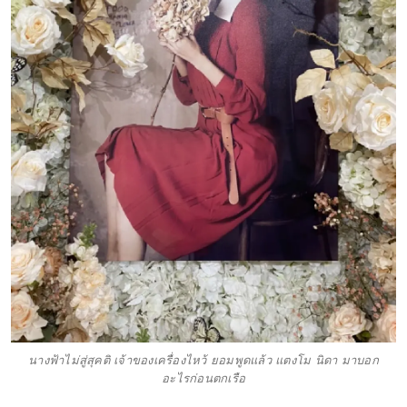
นางฟ้าไม่สู่สุคติ เจ้าของเครื่องไหว้ ยอมพูดแล้ว แตงโม นิดา มาบอก
อะไรก่อนตกเรือ