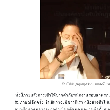
ร้องไห้กับรูปลูกทุกวัน"เเม่เเตงโ
ทั้งนี้ภายหลังการเข้าให้ปากคำกับพนักงานสอบสวนสภ.
สัมภาษณ์อีกครั้ง ยืนยันว่าจะมีข่าวดีเร็ว ๆนี้อย่างช้าไ
คนหรือทุกคนอาจจะถูกดำเนินคดีหมด และกุนซือทั้งห