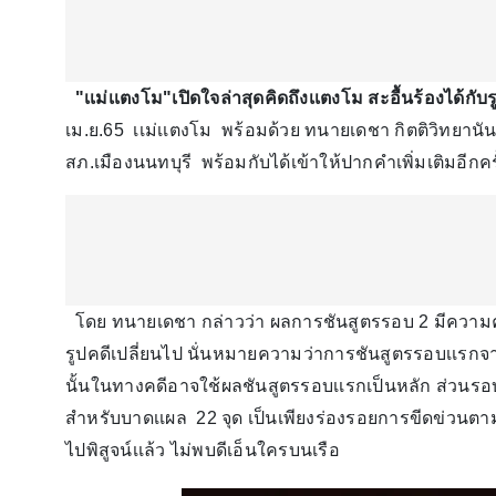
"เเม่เเตงโม"เปิดใจล่าสุดคิดถึงเเตงโม สะอื้นร้องได้กับร
เม.ย.65 เเม่เเตงโม พร้อมด้วย ทนายเดชา กิตติวิทยานัน
สภ.เมืองนนทบุรี พร้อมกับได้เข้าให้ปากคำเพิ่มเติมอีกครั
โดย ทนายเดชา กล่าวว่า ผลการชันสูตรรอบ 2 มีความคล้า
รูปคดีเปลี่ยนไป นั่นหมายความว่าการชันสูตรรอบเเรกจ
นั้นในทางคดีอาจใช้ผลชันสูตรรอบเเรกเป็นหลัก ส่วนรอ
สำหรับบาดเเผล 22 จุด เป็นเพียงร่องรอยการขีดข่วนตามร
ไปพิสูจน์เเล้ว ไม่พบดีเอ็นใครบนเรือ