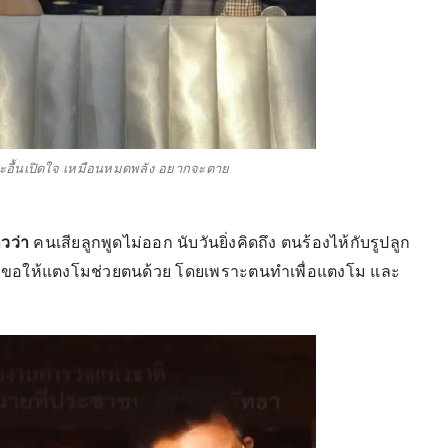
ม"สะอื้นเปิดใจ เหมือนหมดพลัง อยากจะตาย
าวว่า
คนเสียลูกพูดไม่ออก นับวันยิ่งคิดถึง ตนร้องไห้กับรูปลูก
 ขอให้แตงโมช่วยตนด้วย โดยเพราะตนทำเพื่อแตงโม และ