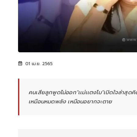
01 เม.ย. 2565
คนเสียลูกพูดไม่ออก"เเม่เเตงโม"เปิดใจล่าสุดคิด
เหมือนหมดพลัง เหมือนอยากจะตาย