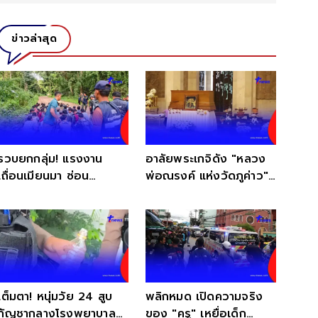
ข่าวล่าสุด
รวบยกกลุ่ม! แรงงาน
อาลัยพระเกจิดัง "หลวง
เถื่อนเมียนมา ซ่อน
พ่อณรงค์ แห่งวัดภูค่าว"
ตัวกลางป่าเกริงกระเวีย
ละสังขารอย่างสงบ
เต็มตา! หนุ่มวัย 24 สูบ
พลิกหมด เปิดความจริง
กัญชากลางโรงพยาบาล
ของ "ครู" เหยื่อเด็ก