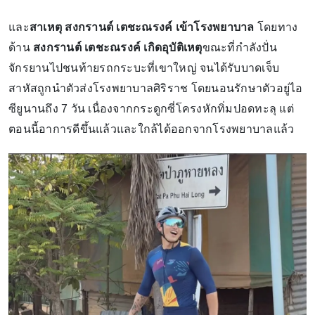
และ
สาเหตุ สงกรานต์ เตชะณรงค์ เข้าโรงพยาบาล
โดยทาง
ด้าน
สงกรานต์ เตชะณรงค์ เกิดอุบัติเหตุ
ขณะที่กำลังปั่น
จักรยานไปชนท้ายรถกระบะที่เขาใหญ่ จนได้รับบาดเจ็บ
สาหัสถูกนำตัวส่งโรงพยาบาลศิริราช โดยนอนรักษาตัวอยู่ไอ
ซียูนานถึง 7 วัน เนื่องจากกระดูกซี่โครงหักทิ่มปอดทะลุ แต่
ตอนนี้อาการดีขึ้นแล้วและใกล้ได้ออกจากโรงพยาบาลแล้ว