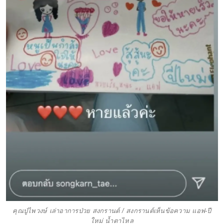
คุณปู่ไพวงษ์ เล่าอาการป่วย สงกรานต์ / สงกรานต์เห็นข้อความ แอฟ-ปี
ใหม่ น้ำตาไหล