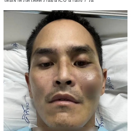
โดยเจ้าตัวได้โพสต์ว่านอน ICU นานถึง 7 วัน