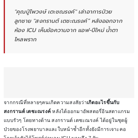
"คุณปู่ไพวงษ์ เตะชณรงค์" เล่าอาการป่วย
ลูกชาย "สงกรานต์ เตชะณรงค์” หลังออกจาก
ห้อง ICU เห็นข้อความจาก แอฟ-ปีใหม่ น้ำตา
ไหลพราก
จากกรณีที่หลายๆคนเกิดความสงสัยว่า
เกิดอะไรขึ้นกับ
สงกรานต์ เตชะณรงค์
หลังได้ออกมาอัพสตอรี่อินสตาแกรม
แบบรัวๆ โดยทางด้าน สงกรานต์ เตชะณรงค์ ได้อยู่ในชุดผู้
ป่วยของโรงพยาบาลและใบหน้าช้ำอีกทั้งยังมีการเจาะคอ