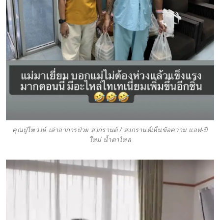
คุณปู่ไพวงษ์ เล่าอาการป่วย สงกรานต์ / สงกรานต์เห็นข้อความ แอฟ-ปี
ใหม่ น้ำตาไหล