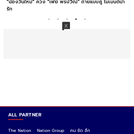
สปิริตนักแสดง "จุ๋ย วรัทยา" โกนผมจริงรับบทแม่ชี ใน
หนังใหญ่
ALL PARTNER
The Nation
Nation Group
คม ชัด ลึก