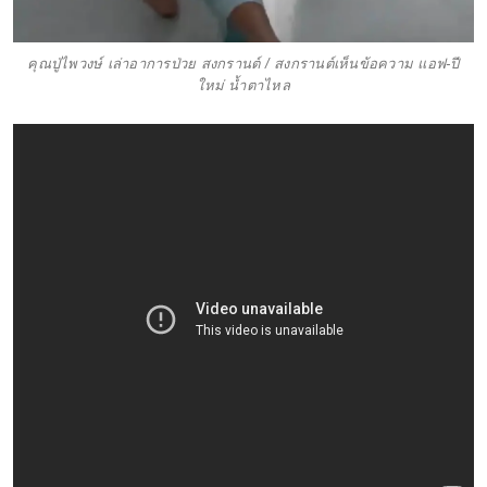
คุณปู่ไพวงษ์ เล่าอาการป่วย สงกรานต์ / สงกรานต์เห็นข้อความ แอฟ-ปี
ใหม่ น้ำตาไหล