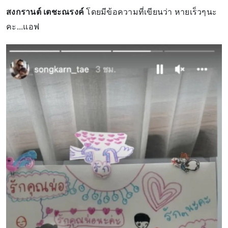
สงกรานต์ เตชะณรงค์
โดยมีข้อความที่เขียนว่า หายเร็วๆนะ
คะ...แอฟ