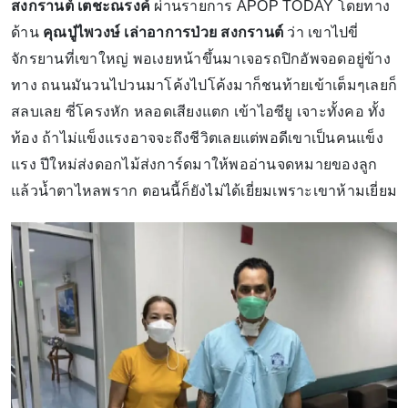
สงกรานต์ เตชะณรงค์
ผ่านรายการ APOP TODAY โดยทาง
ด้าน
คุณปู่ไพวงษ์ เล่าอาการป่วย สงกรานต์
ว่า เขาไปขี่
จักรยานที่เขาใหญ่ พอเงยหน้าขึ้นมาเจอรถปิกอัพจอดอยู่ข้าง
ทาง ถนนมันวนไปวนมาโค้งไปโค้งมาก็ชนท้ายเข้าเต็มๆเลยก็
สลบเลย ซี่โครงหัก หลอดเสียงแตก เข้าไอซียู เจาะทั้งคอ ทั้ง
ท้อง ถ้าไม่แข็งแรงอาจจะถึงชีวิตเลยแต่พอดีเขาเป็นคนแข็ง
แรง ปีใหม่ส่งดอกไม้ส่งการ์ดมาให้พออ่านจดหมายของลูก
แล้วน้ำตาไหลพราก ตอนนี้ก็ยังไม่ได้เยี่ยมเพราะเขาห้ามเยี่ยม