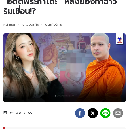
“อดีตพระกาโตะ” หลังย่องทำฉาว
ริมเขื่อน!?
หน้าแรก
ข่าวบันเทิง
บันเทิงไทย
03 พ.ค. 2565