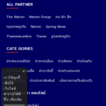
ALL PARTNER
The Nation
Nation Group
คม ชัด ลึก
กรุงเทพธุรกิจ
Nation
Spring News
Thainewsonline
Tnews
ฐานเศรษฐกิจ
CATE GORIES
ข่าวพระราชสำนัก
ข่าวการเมือง
ข่าวสังคม
ข่าวบันเทิง
หวย ดวง ความเชื่อ
ข่าววาไรตี้
ข่าวต่างประเทศ
×
เราใช้คุกกี้
ข่าวเศรษฐกิจ
ข่าวประชาสัมพันธ์
นโยบายการเป็นส่วนตัว
เพื่อให้
เว็บไซต์
ติดต่อโฆษณา ออนไลน์
ทำงานได้ดี
ขึ้น
เพิ่มเติม
ติดต่อโฆษณาออนไลน์