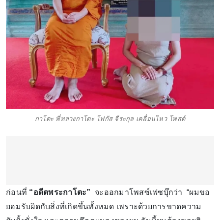
กาโตะ พี่หลวงกาโตะ โฟกัส จีระกุล เคลื่อนไหว โพสต์
ก่อนที่
“อดีตพระกาโตะ”
จะออกมาโพสซ์เฟซบุ๊กว่า “ผมขอ
ยอมรับผิดกับสิ่งที่เกิดขึ้นทั้งหมด เพราะด้วยการขาดความ