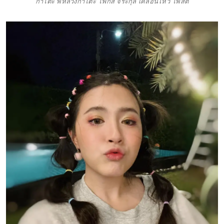
กาโตะ พี่หลวงกาโตะ โฟกัส จีระกุล เคลื่อนไหว โพสต์