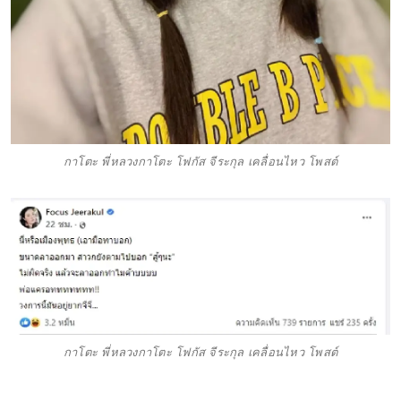
กาโตะ พี่หลวงกาโตะ โฟกัส จีระกุล เคลื่อนไหว โพสต์
กาโตะ พี่หลวงกาโตะ โฟกัส จีระกุล เคลื่อนไหว โพสต์