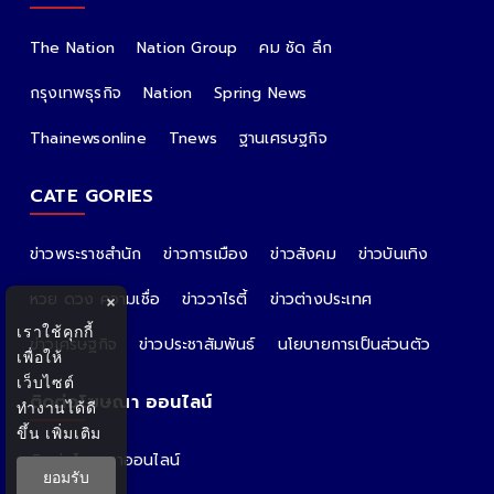
The Nation
Nation Group
คม ชัด ลึก
กรุงเทพธุรกิจ
Nation
Spring News
Thainewsonline
Tnews
ฐานเศรษฐกิจ
CATE GORIES
ข่าวพระราชสำนัก
ข่าวการเมือง
ข่าวสังคม
ข่าวบันเทิง
หวย ดวง ความเชื่อ
ข่าววาไรตี้
ข่าวต่างประเทศ
×
เราใช้คุกกี้
ข่าวเศรษฐกิจ
ข่าวประชาสัมพันธ์
นโยบายการเป็นส่วนตัว
เพื่อให้
เว็บไซต์
ติดต่อโฆษณา ออนไลน์
ทำงานได้ดี
ขึ้น
เพิ่มเติม
ติดต่อโฆษณาออนไลน์
ยอมรับ
คุณอ้อ