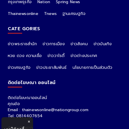
กรุงเทพธุรกิจ
Nation
Spring News
Thainewsonline
Tnews
ฐานเศรษฐกิจ
CATE GORIES
ข่าวพระราชสำนัก
ข่าวการเมือง
ข่าวสังคม
ข่าวบันเทิง
หวย ดวง ความเชื่อ
ข่าววาไรตี้
ข่าวต่างประเทศ
ข่าวเศรษฐกิจ
ข่าวประชาสัมพันธ์
นโยบายการเป็นส่วนตัว
ติดต่อโฆษณา ออนไลน์
ติดต่อโฆษณาออนไลน์
คุณอ้อ
Email : thainewsonline@nationgroup.com
Tel: 0814407654
×
ติดต่อฝ่ายข่าว