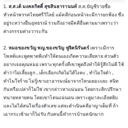
1.
ส.ส.เต้
มงคลกิตติ์ สุขสินธารานนท์
ส.ส.บัญชีรายชื่อ
หัวหน้าพรรคไทยศรีวิไลย์ แม้คดีก่อนหน้าจะมีการยกฟ้อง ซึ่ง
อยู่ระหว่างยื่นอุทธรณ์ รวมถึงอาจมีคดีอื่นตามมาเพราะว่า
ต่างกรรมต่างวาระกัน
2.
หมอของขวัญ
พญ.ของขวัญ ฟูจิตนิรันดร์
เพราะมีการ
โพสต์และพูดพาดพิงทำให้ตนเองเกิดความเสียหาย ส่วนตัว
อยากเจอคุณหมอ เพราะทุกครั้งที่เขาพูดถึงทำให้รู้สึกไม่ดี ใช้
คำว่าไม่เลี้ยงลูก , เด็กเลือกเกิดไม่ได้ไงคะ , ทำไมใจดำ ,
ทำไมใจร้าย ไม่รู้เขาเอาอารมณ์มาจากไหนเยอะแยะ สนิท
กันหรือเปล่าก็ไม่ใช่ เขากล่าวหาแน่นอน โดยกระติกปรึกษา
ทนายหลายคน โดยเขาโดนแน่นอน เพราะดูมาละเอียดยิบ
และไม่ได้สนใจเรื่องตัวเลข แต่จะดำเนินคดีอาญาเต็มที่ ถ้า
เอากระเช้ามาก็ไม่รับ กับคนนี้ทำการบ้านหนักมาก