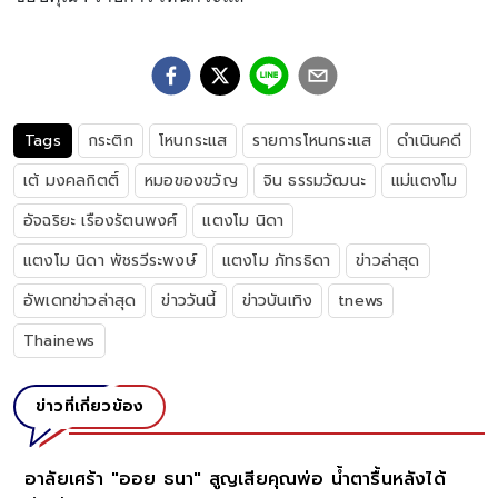
Tags
กระติก
โหนกระแส
รายการโหนกระแส
ดำเนินคดี
เต้ มงคลกิตติ์
หมอของขวัญ
จิน ธรรมวัฒนะ
แม่แตงโม
อัจฉริยะ เรืองรัตนพงศ์
แตงโม นิดา
แตงโม นิดา พัชรวีระพงษ์
แตงโม ภัทรธิดา
ข่าวล่าสุด
อัพเดทข่าวล่าสุด
ข่าววันนี้
ข่าวบันเทิง
tnews
Thainews
ข่าวที่เกี่ยวข้อง
อาลัยเศร้า "ออย ธนา" สูญเสียคุณพ่อ น้ำตารื้นหลังได้