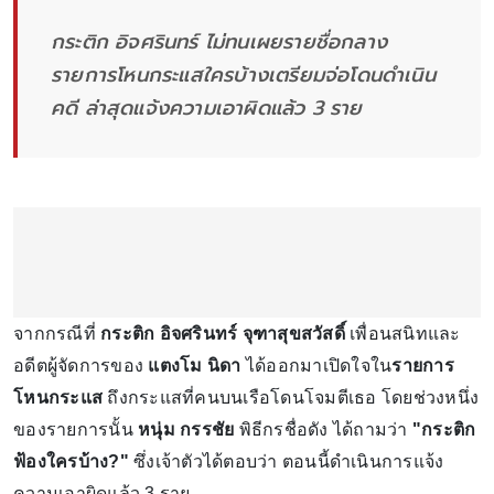
กระติก อิจศรินทร์ ไม่ทนเผยรายชื่อกลาง
รายการโหนกระแสใครบ้างเตรียมจ่อโดนดำเนิน
คดี ล่าสุดแจ้งความเอาผิดแล้ว 3 ราย
จากกรณีที่
กระติก อิจศรินทร์ จุฑาสุขสวัสดิ์
เพื่อนสนิทและ
อดีตผู้จัดการของ
แตงโม นิดา
ได้ออกมาเปิดใจใน
รายการ
โหนกระแส
ถึงกระแสที่คนบนเรือโดนโจมตีเธอ โดยช่วงหนึ่ง
ของรายการนั้น
หนุ่ม กรรชัย
พิธีกรชื่อดัง ได้ถามว่า
"กระติก
ฟ้องใครบ้าง?"
ซึ่งเจ้าตัวได้ตอบว่า ตอนนี้ดำเนินการแจ้ง
ความเอาผิดแล้ว 3 ราย