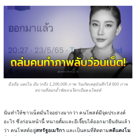
มือถือ แตงโม มีมากถึง 1,200,000 ภาพ วันเกิดเหตุบันทึกได้ 500 ภาพ
สถานที่ตอกย้ำชัดเจนใครเป็นคนโพสต์
นั่นทำให้ชาวเน็ตมั่นใจอย่างมากว่า คนโพสต์มีจุดประสงค์
อะไร ซึ่งก่อนหน้านี้ ทนายตั้มและอีเจี๊ยบได้ออกมายืนยันแล้ว
ว่า คนโพสต์อยู่
สหรัฐอเมริกา
และเป็นคนที่ติดตาม
คดีแตงโม