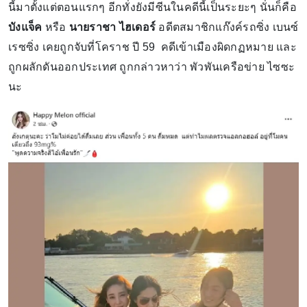
นี้มาตั้งแต่ตอนแรกๆ อีกทั่งยังมีซีนในคดีนี้เป็นระยะๆ นั่นก็คือ
บังแจ็ค
หรือ
นายราชา ไฮเดอร์
อดีตสมาชิกแก๊งค์รถซิ่ง เบนซ์
เรซซิ่ง เคยถูกจับที่โคราช ปี 59 คดีเข้าเมืองผิดกฏหมาย และ
ถูกผลักดันออกประเทศ ถูกกล่าวหาว่า พัวพันเครือข่าย ไซซะ
นะ