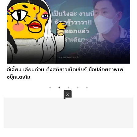
อีเจี๊ยบ เลียบด่วน ดึงสติชาวเน็ตเชียร์ มือปล่อยภาพเฟ
ซบุ๊กแตงโม