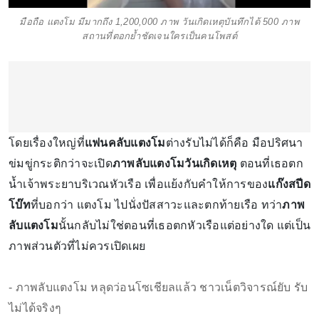
มือถือ แตงโม มีมากถึง 1,200,000 ภาพ วันเกิดเหตุบันทึกได้ 500 ภาพ
สถานที่ตอกย้ำชัดเจนใครเป็นคนโพสต์
โดยเรื่องใหญ่ที่
แฟนคลับแตงโม
ต่างรับไม่ได้ก็คือ มือปริศนา
ข่มขู่กระติกว่าจะเปิด
ภาพลับแตงโมวันเกิดเหตุ
ตอนที่เธอตก
น้ำเจ้าพระยาบริเวณหัวเรือ เพื่อแย้งกับคำให้การของ
แก๊งสปีด
โบ๊ท
ที่บอกว่า แตงโม ไปนั่งปัสสาวะและตกท้ายเรือ ทว่า
ภาพ
ลับแตงโม
นั้นกลับไม่ใช่ตอนที่เธอตกหัวเรือแต่อย่างใด แต่เป็น
ภาพส่วนตัวที่ไม่ควรเปิดเผย
- ภาพลับแตงโม หลุดว่อนโซเชียลแล้ว ชาวเน็ตวิจารณ์ยับ รับ
ไม่ได้จริงๆ