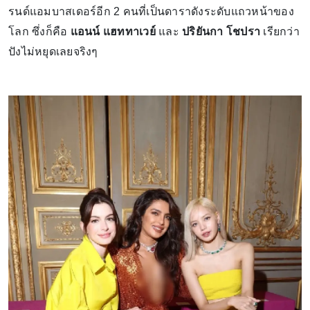
รนด์แอมบาสเดอร์อีก 2 คนที่เป็นดาราดังระดับแถวหน้าของ
โลก ซึ่งก็คือ
แอนน์ แฮททาเวย์
และ
ปริยันกา โชปรา
เรียกว่า
ปังไม่หยุดเลยจริงๆ