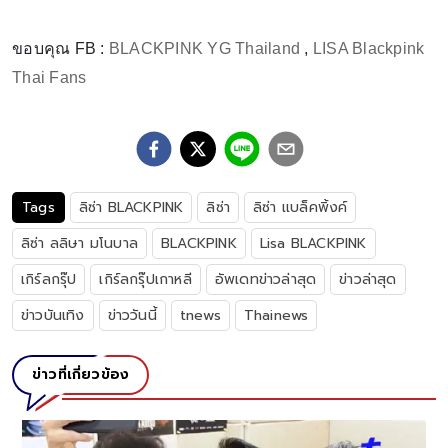
ขอบคุณ FB :
BLACKPINK YG Thailand
,
LISA Blackpink
Thai Fans
Tags
ลิซ่า BLACKPINK
ลิซ่า
ลิซ่า เเบล็คพิ้งค์
ลิซ่า ลลิษา มโนบาล
BLACKPINK
Lisa BLACKPINK
เกิร์ลกรุ๊ป
เกิร์ลกรุ๊ปเกาหลี
อัพเดทข่าวล่าสุด
ข่าวล่าสุด
ข่าวบันเทิง
ข่าววันนี้
tnews
Thainews
ข่าวที่เกี่ยวข้อง