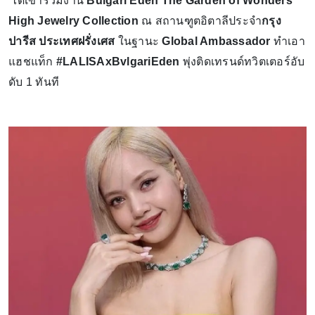
ได้เข้าร่วมงาน
Bulgari Eden The Garden of Wonders
High Jewelry Collection
ณ สถานฑูตอิตาลีประจำ
กรุง
ปารีส ประเทศฝรั่งเศส
ในฐานะ
Global Ambassador
ทำเอา
แฮชแท็ก
#LALISAxBvlgariEden
พุ่งติดเทรนด์ทวิตเตอร์อับ
ดับ 1 ทันที