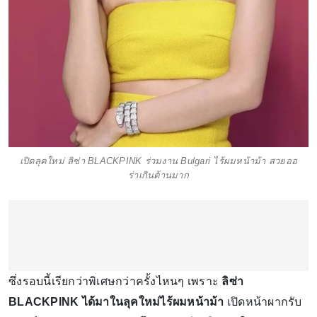
เปิดลุคใหม่ ลิซ่า BLACKPINK ร่วมงาน Bulgari ไร้ผมหน้าม้า สวยออ
ร่าเกินต้านมาก
ซึ่งรอบนี้เรียกว่าพิเศษกว่าครั้งไหนๆ เพราะ
ลิซ่า
BLACKPINK ได้มาในลุคใหม่ไร้ผมหน้าม้า
เปิดหน้าผากรับ