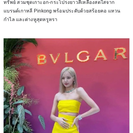
ทรัพย์ สวมชุดเกาะอก-กระโปรงยาวสีเหลืองสดใสจาก
แบรนด์เกาหลี Pinkong พร้อมประดับด้วยสร้อยคอ แหวน
กำไล และต่างหูสุดหรูหรา