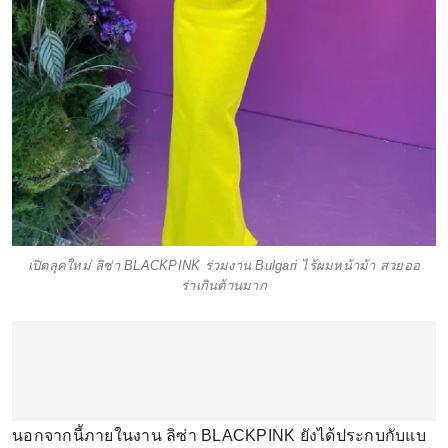
เปิดลุคใหม่ ลิซ่า BLACKPINK ร่วมงาน Bulgari ไร้ผมหน้าม้า สวยออ
ร่าเกินต้านมาก
นอกจากนี้ภายในงาน ลิซ่า BLACKPINK ยังได้ประกบกับแบ