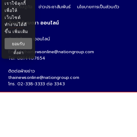
เราใช้คุกกี้
ข่าวเศรษฐกิจ
ข่าวประชาสัมพันธ์
นโยบายการเป็นส่วนตัว
เพื่อให้
เว็บไซต์
ติดต่อโฆษณา ออนไลน์
ทำงานได้ดี
ขึ้น
เพิ่มเติม
ติดต่อโฆษณาออนไลน์
ยอมรับ
คุณอ้อ
Email : thainewsonline@nationgroup.com
ตั้งค่า
Tel: 0814407654
ติดต่อฝ่ายข่าว
thainewsonline@nationgroup.com
โทร. 02-338-3333 ต่อ 3343