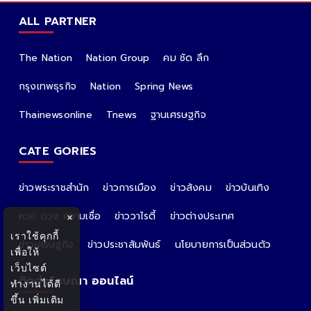
ALL PARTNER
The Nation
Nation Group
คม ชัด ลึก
กรุงเทพธุรกิจ
Nation
Spring News
Thainewsonline
Tnews
ฐานเศรษฐกิจ
CATE GORIES
ข่าวพระราชสำนัก
ข่าวการเมือง
ข่าวสังคม
ข่าวบันเทิง
หวย ดวง ความเชื่อ
ข่าววาไรตี้
ข่าวต่างประเทศ
×
เราใช้คุกกี้
ข่าวเศรษฐกิจ
ข่าวประชาสัมพันธ์
นโยบายการเป็นส่วนตัว
เพื่อให้
เว็บไซต์
ติดต่อโฆษณา ออนไลน์
ทำงานได้ดี
ขึ้น
เพิ่มเติม