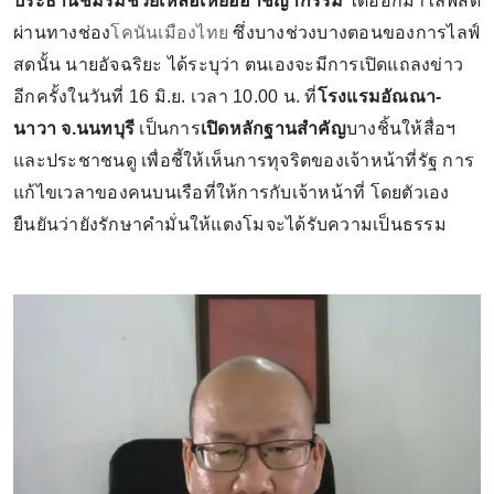
ประธานชมรมช่วยเหลือเหยื่ออาชญากรรม
ได้ออกมาไลฟ์สด
ผ่านทางช่อง
โคนันเมืองไทย
ซึ่งบางช่วงบางตอนของการไลฟ์
สดนั้น นายอัจฉริยะ ได้ระบุว่า ตนเองจะมีการเปิดแถลงข่าว
อีกครั้งในวันที่ 16 มิ.ย. เวลา 10.00 น. ที่
โรงแรมอัณณา-
นาวา จ.นนทบุรี
เป็นการ
เปิดหลักฐานสำคัญ
บางชิ้นให้สื่อฯ
และประชาชนดู เพื่อชี้ให้เห็นการทุจริตของเจ้าหน้าที่รัฐ การ
แก้ไขเวลาของคนบนเรือที่ให้การกับเจ้าหน้าที่ โดยตัวเอง
ยืนยันว่ายังรักษาคำมั่นให้แตงโมจะได้รับความเป็นธรรม