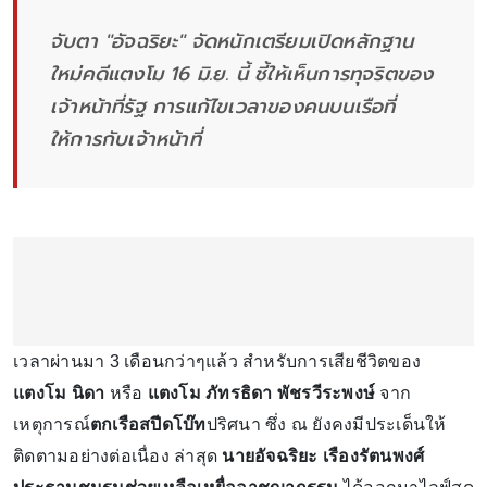
จับตา "อัจฉริยะ" จัดหนักเตรียมเปิดหลักฐาน
ใหม่คดีแตงโม 16 มิ.ย. นี้ ชี้ให้เห็นการทุจริตของ
เจ้าหน้าที่รัฐ การแก้ไขเวลาของคนบนเรือที่
ให้การกับเจ้าหน้าที่
เวลาผ่านมา 3 เดือนกว่าๆแล้ว สำหรับการเสียชีวิตของ
แตงโม นิดา
หรือ
แตงโม
ภัทรธิดา พัชรวีระพงษ์
จาก
เหตุการณ์
ตกเรือสปีดโบ๊ท
ปริศนา ซึ่ง ณ ยังคงมีประเด็นให้
ติดตามอย่างต่อเนื่อง ล่าสุด
นายอัจฉริยะ เรืองรัตนพงศ์