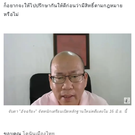
ก็อยากจะให้ไปปรึกษากันให้ดีก่อนว่ามีสิทธิ์ตามกฎหมาย
หรือไม่
จับตา "อัจฉริยะ" จัดหนักเตรียมเปิดหลักฐานใหม่คดีแตงโม 16 มิ.ย. นี้
ขอบคุณ
โคนันเมืองไทย