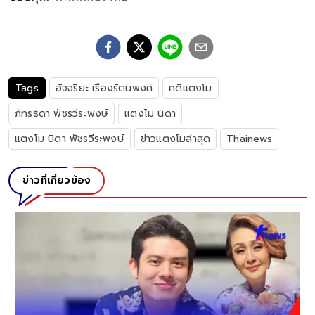
Tags
อัจฉริยะ เรืองรัตนพงศ์
คดีแตงโม
ภัทรธิดา พัชรวีระพงษ์
แตงโม นิดา
แตงโม นิดา พัชรวีระพงษ์
ข่าวแตงโมล่าสุด
Thainews
ข่าวที่เกี่ยวข้อง