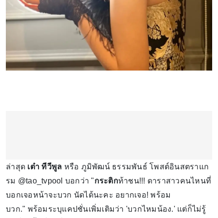
ล่าสุด
เต๋า ทีวีพูล
หรือ ภูมิพัฒน์ ธรรมพันธ์ โพสต์อินสตราแก
รม @tao_tvpool บอกว่า "
กระติก
ท้าชน!!! ดาราสาวคนไหนที่
บอกเจอหน้าจะบวก นัดได้นะคะ อยากเจอ! พร้อม
บวก." พร้อมระบุแคปชั่นเพิ่มเติมว่า 'บวกไหมน้อง.' แต่ก็ไม่รู้