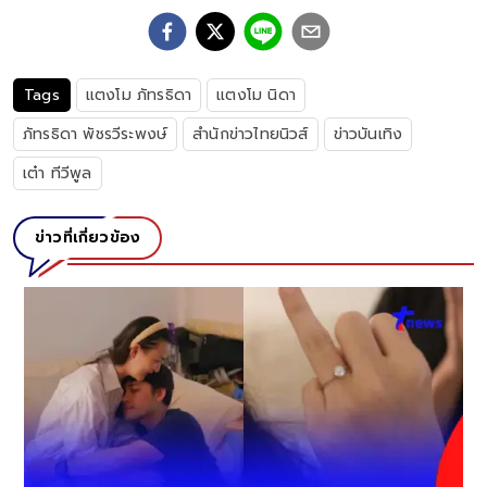
Tags
แตงโม ภัทรธิดา
แตงโม นิดา
ภัทรธิดา พัชรวีระพงษ์
สำนักข่าวไทยนิวส์
ข่าวบันเทิง
เต๋า ทีวีพูล
ข่าวที่เกี่ยวข้อง
์