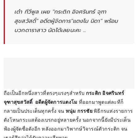
เต๋า ทีวีพูล เผย "กระติก อิจศรินทร์ จุฑา
สุขสวัสดิ์" อดีตผู้จัดการ"แตงโม นิดา" พร้อม
บวกดาราสาว นัดได้เลยนะคะ ...
ถือเป็นอีกหนึ่งสาวที่ตรงๆแรงๆสำหรับ
กระติก อิจศรินทร์
จุฑาสุขสวัสดิ์
อดีตผู้จัดการแตงโม
ที่ออกมาพูดแต่ละทีก็
กลายเป็นประเด็นทุกครั้ง จน
หนุ่ม กรรชัย
พิธีกรแห่งรายการ
ดังโหนกระแสต้องเบรกอยู่หลายครั้ง นอกจากนี้ยังมีประเด็น
ฟ้องผู้จัดชื่อดังอีก หลังออกมาวิพากษ์วิจารณ์ตัวกระติก จน
เธอรู้สึกว่าได้รับความเสียหาย