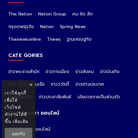
The Nation
Nation Group
คม ชัด ลึก
กรุงเทพธุรกิจ
Nation
Spring News
Thainewsonline
Tnews
ฐานเศรษฐกิจ
CATE GORIES
ข่าวพระราชสำนัก
ข่าวการเมือง
ข่าวสังคม
ข่าวบันเทิง
หวย ดวง ความเชื่อ
ข่าววาไรตี้
ข่าวต่างประเทศ
×
เราใช้คุกกี้
ข่าวเศรษฐกิจ
ข่าวประชาสัมพันธ์
นโยบายการเป็นส่วนตัว
เพื่อให้
เว็บไซต์
ติดต่อโฆษณา ออนไลน์
ทำงานได้ดี
ขึ้น
เพิ่มเติม
ติดต่อโฆษณาออนไลน์
ยอมรับ
คุณอ้อ