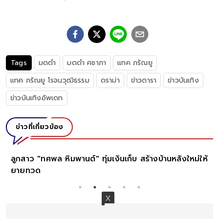
Tags
มดดำ
มดดำ คชาภา
แทค ภรัณยู
แทค ภรัณยู โรจนวุฒิธรรม
ดราม่า
ข่าวดารา
ข่าวบันเทิง
ข่าวบันเทิงอัพเดท
ข่าวที่เกี่ยวข้อง
ลูกสาว "ทศพล หิมพานต์" ทุ่มเงินเก็บ สร้างบ้านหลังใหม่ให้
ยายทวด