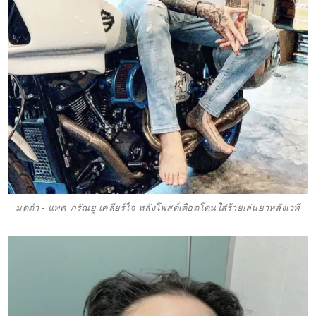
มดดำ - แทค ภรัณยู เคลียร์ใจ หลังโพสต์เดือดโดนใส่ร้ายเล่นยาหลังเวที