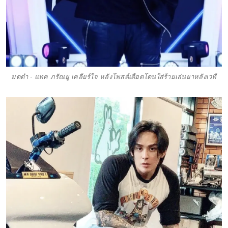
มดดำ - แทค ภรัณยู เคลียร์ใจ หลังโพสต์เดือดโดนใส่ร้ายเล่นยาหลังเวที