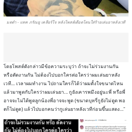
มดดำ - แทค ภรัณยู เคลียร์ใจ หลังโพสต์เดือดโดนใส่ร้ายเล่นยาหลังเวที
โดยโพสต์ดังกล่าวมีข้อความระบุว่า ถ้าจะไม่ร่วมงานกัน
หรือตัดงานกัน ไม่ต้องไปบอกใครต่อใครว่าผมเล่นยาหลัง
เวที... เวลาผมทำงาน ไปถามใครก็ได้ว่าผมตั้งใจขนาดไหน
แล้วมาพูดกับใครว่าผมเล่นยา... กูยังเคารพมึงอยู่นะพี่ หรือพี่
อาจจะไม่ได้พูดลูกน้องพี่อาจจะพูด (ขนาดบุหรี่กูยังไม่ดูด พอ
ตก็ไม่ดูด) แล้วไปบอกคนว่ากูเล่นยาหลังเวทีก่อนขึ้นแสดง..."