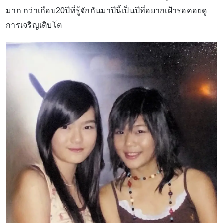
มาก กว่าเกือบ20ปีที่รู้จักกันมาปีนี้เป็นปีที่อยากเฝ้ารอคอยดู
การเจริญเติบโต