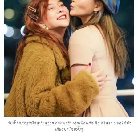
กุ๊บกิ๊บ อวดรูปพีคสมัยสาวๆ อวยพรวันเกิดเพื่อนรัก ดิว อริสรา บอกได้คำ
เดียวมาไกลทั้งคู่