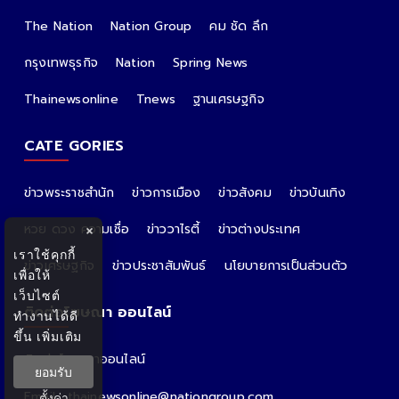
The Nation
Nation Group
คม ชัด ลึก
กรุงเทพธุรกิจ
Nation
Spring News
Thainewsonline
Tnews
ฐานเศรษฐกิจ
CATE GORIES
ข่าวพระราชสำนัก
ข่าวการเมือง
ข่าวสังคม
ข่าวบันเทิง
หวย ดวง ความเชื่อ
ข่าววาไรตี้
ข่าวต่างประเทศ
×
เราใช้คุกกี้
ข่าวเศรษฐกิจ
ข่าวประชาสัมพันธ์
นโยบายการเป็นส่วนตัว
เพื่อให้
เว็บไซต์
ติดต่อโฆษณา ออนไลน์
ทำงานได้ดี
ขึ้น
เพิ่มเติม
ติดต่อโฆษณาออนไลน์
ยอมรับ
คุณอ้อ
Email : thainewsonline@nationgroup.com
ตั้งค่า