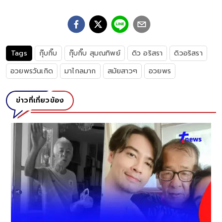
Tags
กุ๊บกิ๊บ
กุ๊บกิ๊บ สุมณทิพย์
ดิว อริสรา
ดิวอริสรา
อวยพรวันเกิด
มาไกลมาก
สมัยสาวๆ
อวยพร
ข่าวที่เกี่ยวข้อง
์