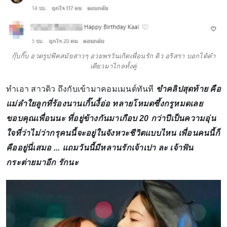
กุ๊บกิ๊บ อวดรูปพีคสมัยสาวๆ อวยพรวันเกิดเพื่อนรัก ดิว อริสรา บอกได้คำ
เดียวมาไกลทั้งคู่
ทำเอา สาวดิว ถึงกับเข้ามาคอมเมนต์ทันที
ขำคลิปสุดท้าย คือ
แม่ลำใยลูกที่ร้องนานเกิ๊นงี้อ่อ ทลายโหมดซึ้งกรูหมดเลย
ขอบคุณเพื่อนนะ ที่อยู่ข้างกันมาเกือบ 20 กว่าปีเป็นความอุ่น
ใจที่ว่าไม่ว่ากรุคนนี้จะอยู่ในจังหวะชีวิตแบบไหน เพื่อนคนนี้ก็
คืออยู่นี่เสมอ ... แถมวันนี้มีหลานรักเจ้าเปา ละ เจ้าฟัน
กระต่ายมาอีก รักนะ