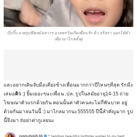
กุ๊บกิ๊บ อวดรูปพีคสมัยสาวๆ อวยพรวันเกิดเพื่อนรัก ดิว อริสรา บอกได้คำ
เดียวมาไกลทั้งคู่
และอยากเดินจับมือเคียงข้างเพื่อนมากกว่าปีไหนๆที่สุด รักมึง
เสมอ
ดิว
:) ยิ้มเยอะๆนะเพื่อน .ปล. รูปในสมัยอายุ14-15 ถ่าย
โฆษณาตัวแรกด้วยกัน ตอนนั้นค่าตัวคนละไม่กี่พันบาท อยู่
ด้วยกันมาจนวันนี้ :) มาไกลมากนะ555555 ปีนี้สำคัญมาก รูป
นี้จึงมา #อย่าด่ากูเลยนะ