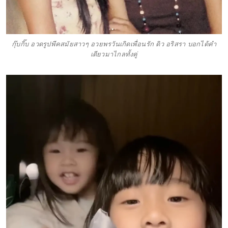
กุ๊บกิ๊บ อวดรูปพีคสมัยสาวๆ อวยพรวันเกิดเพื่อนรัก ดิว อริสรา บอกได้คำ
เดียวมาไกลทั้งคู่