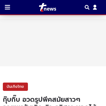
บันเทิงไทย
กุ๊บกิ๊บ อวดรูปพีคสมัยสาวๆ