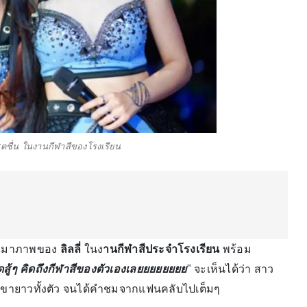
าสดชื่น ในงานกีฬาสีของโรงเรียน
กมาภาพของ
ลิลลี่
ในง
านกีฬาสีประจำโรงเรียน
พร้อม
สดสู้ๆ คิดถึงกีฬาสีของตัวเองเลยยยยยยยย
" จะเห็นได้ว่า สาว
าวขายาวทั้งตัว จนได้คำชมจากแฟนคลับไปเต็มๆ