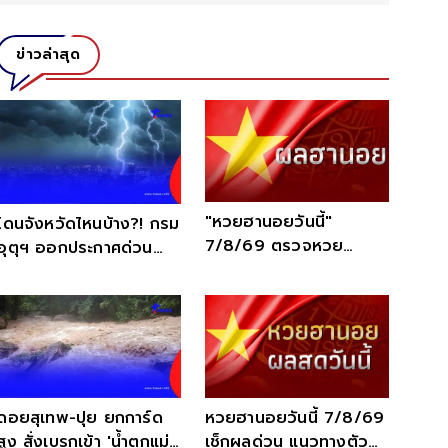
ข่าวล่าสุด
"หวยฮานอยวันนี้"
โดนจังหวัดไหนบ้าง?! กรม
7/8/69 ตรวจหวย
อุตุฯ ออกประกาศด่วน
ฮานอยวันนี้ออกอะไร เช็ก
ฉ.7 เตือน 38 จังหวัด ฝน
สดที่นี่
ตกหนัก
หวยฮานอยวันนี้ 7/8/69
ดอยสุเทพ-ปุย ยกการ์ด
เช็กผลด่วน แนวทางตัว
สูง สั่งเบรกเข้า 'น้ำตกแม่