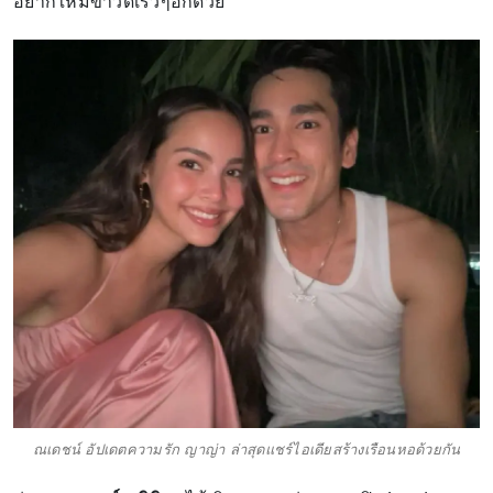
อยากให้มีข่าวดีเร็วๆอีกด้วย
ณเดชน์ อัปเดตความรัก ญาญ่า ล่าสุดแชร์ไอเดียสร้างเรือนหอด้วยกัน