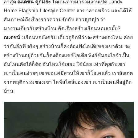
ล่าสุด
ณเดชน์ คูกิมิยะ
ได้เดินทางมาร่วมงานเปิด Landy
Home Flagship Lifestyle Center สาขาลาดพร้าว และได้ให้
สัมภาษณ์ถึงเรื่องราวความรักกับ สาว
ญาญ่า
ว่า
มางานเกี่ยวกับสร้างบ้าน คิดเรื่องสร้างเรือนหอเลยมั้ย?
ณเดชน์
: เรือนหอยังครับ เดี๋ยวดูอีกทีว่าจะสร้างตรงไหน ค่อย
ว่ากันอีกที จริงๆ สร้างบ้านก็คงต้องฟังไอเดียของเขาด้วย จะ
สร้างบ้านอยู่ด้วยกันก็คงต้องแชร์ไอเดีย ฟังก์ชันอะไรจำเป็น
อันไหนตัดได้ก็ตัด อันไหนใช้เยอะ ใช้น้อย เท่าที่คุยกับเขา
เขาเป็นคนง่ายๆ เขาขอแค่มีสวนให้เขาก็โอเคแล้ว เราสังเกต
จากพฤติกรรมของเขา ไลฟ์สไตล์ของเขา เขาเป็นคนที่อยู่ติด
บ้าน