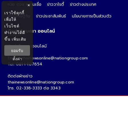
หวย ดวง ความเชื่อ
ข่าววาไรตี้
ข่าวต่างประเทศ
×
เราใช้คุกกี้
ข่าวเศรษฐกิจ
ข่าวประชาสัมพันธ์
นโยบายการเป็นส่วนตัว
เพื่อให้
เว็บไซต์
ติดต่อโฆษณา ออนไลน์
ทำงานได้ดี
ขึ้น
เพิ่มเติม
ติดต่อโฆษณาออนไลน์
ยอมรับ
คุณอ้อ
Email : thainewsonline@nationgroup.com
ตั้งค่า
Tel: 0814407654
ติดต่อฝ่ายข่าว
thainewsonline@nationgroup.com
โทร. 02-338-3333 ต่อ 3343