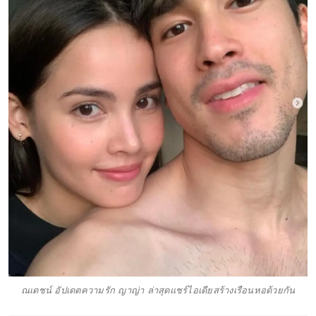
ณเดชน์ อัปเดตความรัก ญาญ่า ล่าสุดแชร์ไอเดียสร้างเรือนหอด้วยกัน