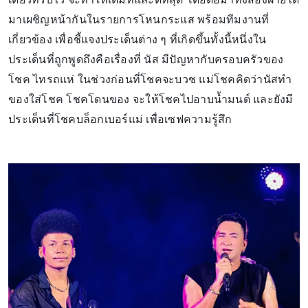
มาเผชิญหน้ากันในรายการโหนกระแส พร้อมทีมงานที่
เกี่ยวข้อง เพื่อชี้แจงประเด็นต่าง ๆ ที่เกิดขึ้นทั้งนี้หนึ่งใน
ประเด็นที่ถูกพูดถึงคือเรื่องที่ นัส มีปัญหากับครอบครัวของ
โชค ไทรถแห่ ในช่วงก่อนที่โชคจะบวช แม่โชคคิดว่านัสทำ
ของใส่โชค โชคโดนของ จะให้โชคไปอาบน้ำมนต์ และยังมี
ประเด็นที่โชคบล็อกเบอร์แม่ เพื่อเซฟความรู้สึก