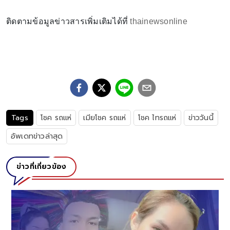
ติดตามข้อมูลข่าวสารเพิ่มเติมได้ที่
thainewsonline
Tags
โชค รถแห่
เมียโชค รถแห่
โชค ไทรถแห่
ข่าววันนี้
อัพเดทข่าวล่าสุด
ข่าวที่เกี่ยวข้อง