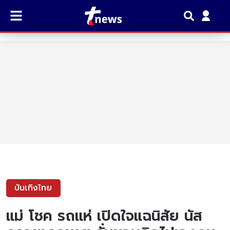
บันเทิงไทย
แม่ โชค รถแห่ เปิดใจแฉนิสัย นัส