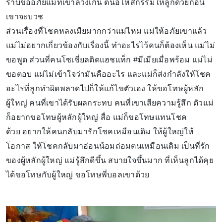
ราบขออภัยแม่ที่เขาล่วงเกิน ตนอโหสิกรรมให้ลูกด้วยก่อน
เขาจะบวช
ส่วนเรื่องที่โชคหลงเมียมากกว่าแม่ไหม แม่ให้อภัยเขาแล้ว
แม่ไม่อยากเกี่ยวข้องกับเรื่องนี้ ทำอะไรไว้คนก็ต้องเห็น แม่ไม่
ขอพูด ส่วนที่คนโซเชี่ยลติดแฮชแท็ก #มีเมียเมื่อพร้อม แม่ไม่
ขอตอบ แม่ไม่เข้าใจว่ามันคืออะไร และแม่ก็ส่งกำลังให้โชค
อะไรที่ลูกทำผิดพลาดไปก็ให้แก้ไขตัวเอง ให้ขอโทษผู้หลัก
ผู้ใหญ่ คนที่เขาได้รับผลกระทบ คนที่เขาเสียความรู้สึก ตัวแม่
ก็อยากขอโทษผู้หลักผู้ใหญ่ สื่อ แม่ก็ขอโทษแทนโชค
ด้วย อยากให้คนกลับมารักโชคเหมือนเดิม ให้ผู้ใหญ่ให้
โอกาส ให้โชคกลับมาอ่อนน้อมถ่อมตนเหมือนเดิม เป็นที่รัก
ของผู้หลักผู้ใหญ่ แม่รู้สึกดีขึ้น สบายใจขึ้นมาก ที่เห็นลูกได้คุย
ได้ขอโทษกับผู้ใหญ่ ขอโทษพี่บอลเขาด้วย