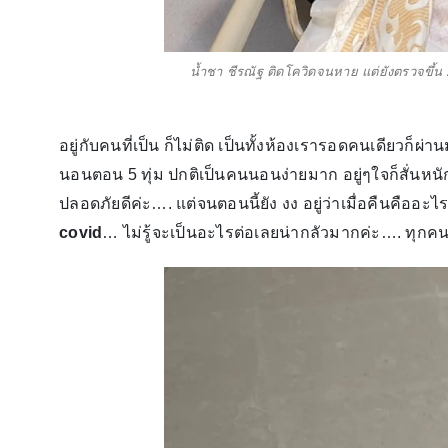
น้ำชา ชีรณัฐ ติดโควิดจนหาย แต่ยังตรวจขึ้น 2
อยู่กับคนที่เป็น ก็ไม่ติด เป็นทั้งห้องเรารอดคนเดียวก็ผ่
นอนตอน 5 ทุ่ม ปกติเป็นคนนอนง่ายมาก อยู่ๆใจก็สั่นหนั
ปลอดภัยดีค่ะ…. แต่จนตอนนี้ยัง งง อยู่ว่าเมื่อคืนคืออ
covid
… ไม่รู้จะเป็นอะไรต่อเลยน่ากลัวมากค่ะ…. ทุก