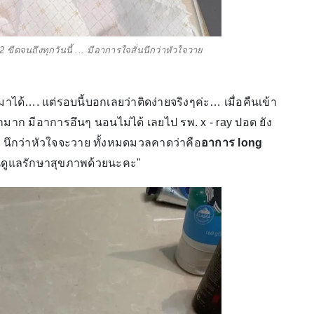
 ขีดจนถึงทุกวันนี้ ... มีอาการใจสั่นนึกว่าหัวใจวาย
านมาได้…. แต่รอบนี้บอกเลยว่าติดง่ายจริงๆค่ะ… เมื่อคืนเข้า
กมาก มีอาการอึนๆ นอนไม่ได้ เลยไป รพ. x - ray ปอด ยัง
ะไร นึกว่าหัวใจจะวาย ทั้งหมดมวลคาดว่าคือ
อาการ long
คนดูแลรักษาสุขภาพด้วยนะคะ"