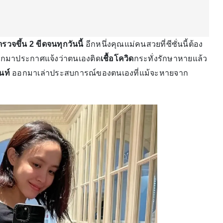
วจขึ้น 2 ขีดจนทุกวันนี้
อีกหนึ่งคุณแม่คนสวยที่ซีซั่นนี้ต้อง
วออกมาประกาศแจ้งว่าตนเองติด
เชื้อโควิด
กระทั่งรักษาหายแล้ว
นท์
ออกมาเล่าประสบการณ์ของตนเองที่แม้จะหายจาก