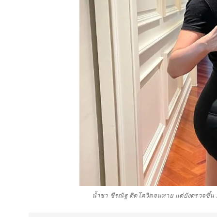
น้ำชา ชีรณัฐ ติดโควิดจนหาย แต่ยังตรวจขึ้น 2