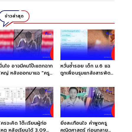
ข่าวล่าสุด
นั่นไง อาจมีคนโป๊ะแตกฉาก
หวั่นซ้ำรอย เด็ก ม.6 แฉ
ใหญ่ หลังออกมาแฉ "ครู"
ถูกเพื่อนรุมแกล้งสารพัด
เมื่อ 20ปี ก่อน
อ่านแชทยิ่งสงสาร
ใครจะคิด โต๊ะเรียนผู้ก่อ
ยิ่งสะเทือนใจ คำพูดครู
เหตุ หลังเรียนได้ 3.09
คณิตศาสตร์ ก่อนกลาย