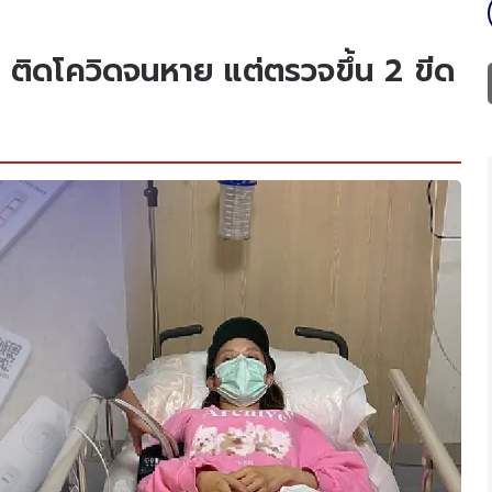
าย ติดโควิดจนหาย แต่ตรวจขึ้น 2 ขีด