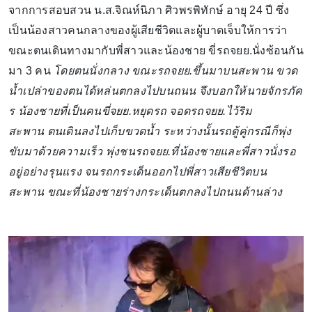
จากการสอบสวน น.ส.จิณห์นิภา ศิวพรพิทักษ์ อายุ 24 ปี ซึ่ง
เป็นน้องสาวคนกลางของผู้เสียชีวิตและผู้บาดเจ็บให้การว่า
ขณะตนเดินทางมากับพี่สาวและน้องชาย ขี่รถจยย.นั่งซ้อนกัน
มา 3 คน
โดยตนนั่งกลาง ขณะรถจยย.ขึ้นมาบนสะพาน ขวด
น้ำเปล่าของตนได้หล่นตกลงไปบนถนน จึงบอกให้นายจักรภัค
ร น้องชายที่เป็นคนขี่จยย.หยุดรถ จอดรถจยย.ไว้ริม
สะพาน ตนเดินลงไปเก็บขวดน้ำ ระหว่างนั้นรถตู้คู่กรณีก็พุ่ง
ขับมาด้วยความเร็ว พุ่งชนรถจยย.ที่น้องชายและพี่สาวนั่งรอ
อยู่อย่างรุนแรง จนรถกระเด็นออกไปพี่สาวเสียชีวิตบน
สะพาน ขณะที่น้องชายร่างกระเด็นตกลงไปถนนด้านล่าง