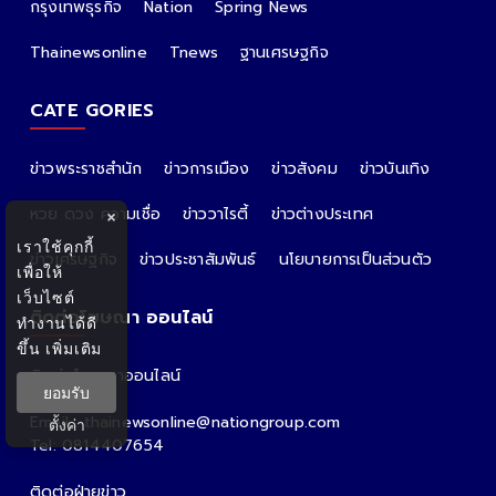
กรุงเทพธุรกิจ
Nation
Spring News
Thainewsonline
Tnews
ฐานเศรษฐกิจ
CATE GORIES
ข่าวพระราชสำนัก
ข่าวการเมือง
ข่าวสังคม
ข่าวบันเทิง
หวย ดวง ความเชื่อ
ข่าววาไรตี้
ข่าวต่างประเทศ
×
เราใช้คุกกี้
ข่าวเศรษฐกิจ
ข่าวประชาสัมพันธ์
นโยบายการเป็นส่วนตัว
เพื่อให้
เว็บไซต์
ติดต่อโฆษณา ออนไลน์
ทำงานได้ดี
ขึ้น
เพิ่มเติม
ติดต่อโฆษณาออนไลน์
ยอมรับ
คุณอ้อ
Email : thainewsonline@nationgroup.com
ตั้งค่า
Tel: 0814407654
ติดต่อฝ่ายข่าว