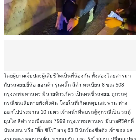
โดยผู้บาดเจ็บปละผู้เสียชีวิตเป็นพี่น้องกัน ทั้งสองโดยสารมา
กับรถจยย.ยี่ห้อ ฮอนด้า รุ่นคลิ๊ก สีดำ ทะเบียน 8 ขณ 508
กรุงเทพมหานคร มีนายจักรภัคร เป็นคนขี่รถจยย. ถูกรถคู่
กรณีชนเสียหายพังทั้งคัน โดยในที่เกิดเหตุบนสะพาน ห่าง
ออกไปประมาณ 10 เมตร เจ้าหน้าที่พบรถตู้คู่กรณีเป็น รถตู้
ฮุนได สีดำ ทะเบียนฮม 7999 กรุงเทพมหานคร มีนายศิริศักดิ์
นันทเสน หรือ "ติ๊ก ชิโร่" อายุ 63 ปี นักร้องชื่อดัง เจ้าของ ผล
งานเพลง ออกมาเต้น, มาจอยกัน, และ รักไม่ยอมเปลี่ยนแปลง