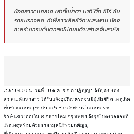
น้องสาวคนกลาง เล่าทั้งน้ำตา นาที"ติ๊ก ชิโร่"ขับ
รถชนรถจยย. ทำพี่สาวเสียชีวิตบนสะพาน น้อง
ชายร่างกระเด็นตกลงไปถนนด้านล่างเจ็บสาหัส
เวลา 04.00 น. วันที่ 10 ต.ค. ร.ต.อ.ปฏิญญา จิรัญดร รอง
สว.สน.คันนายาว ได้รับแจ้งอุบัติเหตุรถชนมีผู้เสียชีวิต เหตุเกิด
ที่บริเวณถนนสุขาภิบาล 5 ช่วงสะพานข้ามถนนเทพ
รักษ์ แขวงออเงิน เขตสายไหม กรุงเทพฯ จึงรุดไปตรวจสอบที่
เกิดเหตุพร้อมด้วยอาสามูลนิธิร่วมกตัญญู
ที่เกิดเหตุอยู่บนถนนสุขาภิบาล 5 บริเวณกลางสะพานข้าม