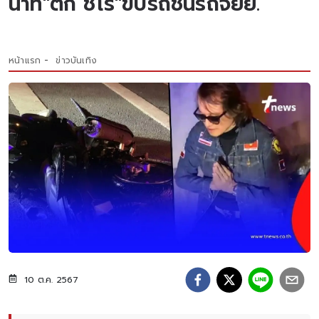
นาที"ติ๊ก ชิโร่"ขับรถชนรถจยย.
หน้าแรก
ข่าวบันเทิง
10 ต.ค. 2567