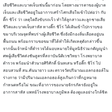
เสียชีวิตและบาดเจ็บเช่นนี้มาก่อน โดยทางมารดาของผู้บาด
เจ็บและเสียชีวิตอยู่ในอาการเศร้าโศกเสียใจเข้าไปต่อว่า กับ
ติ๊ก ชิโร่ ว่า เหตุใดถึงขับรถเร็ว ทำให้ลูกสาวและลูกชายเสีย
ชีวิตและบาดเจ็บสาหัส ทางติ๊ก ชิโร่ ได้เดินเข้าไปกราบขอ
ขมาบริเวณจุดที่พบร่างผู้เสียชีวิต ซึ่งยังมีกองลิ่มเลือดอยู่บน
พื้นถนน พร้อมกราบขอขมาที่ได้ทำให้เกิดเหตุดังกล่าวขึ้น
จากนั้นเจ้าหน้าที่ตำรวจได้มอบหมายให้มูลนิธิร่วมกตัญญูนำ
ศพผู้เสียชีวิตส่งชันสูตรที่สถาบันนิติเวชวิทยา โรงพยาบาล
ตำรวจ พร้อมนำตัวนายศิริศักดิ์ นันทเสน หรือติ๊ก ชิโร่ ไป
สอบสวนที่ สน.คันนายาว และตรวจวัดปริมาณแอลกอฮอล์ใน
ร่างกาย ว่ามีปริมาณแอลกอฮอล์สูงเกินกว่าที่กฎหมาย
กำหนดหรือไม่ ขณะที่อาการของนายจักรภัครยังอยู่ใน
อาการสาหัส แพทย์โรงพยาบาลภูมิพล ต้องดูแลอย่างใกล้ชิด