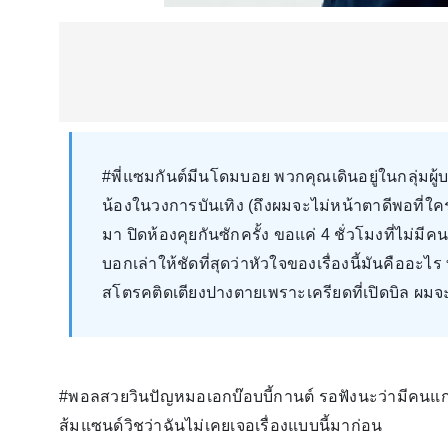
#พี่แซมกันต์มีนโดมบอย พวกคุณเดินอยู่ในกลุ่มผู้
น้องในวงการบันเทิง (ถึงผมจะไม่หน้าตาดีพอที่ใคร
มา ปิดห้องคุยกันซักครั้ง ขอแค่ 4 ชั่วโมงที่ไม่มีคน
บอกเล่าให้ชัดที่สุดว่าหัวใจของเรื่องนี้มันคือ
สโตรคติดเตียงปางตายเพราะเครียดที่เปิดบิล ผม
#พอลสวยวินปัญหมอเอกบ๊อบบี้กานต์ รอฟังนะว่ามีคนแก
ส้มแซนด์วิชว่าฉันไม่เคยเจอเรื่องแบบนี้มาก่อน