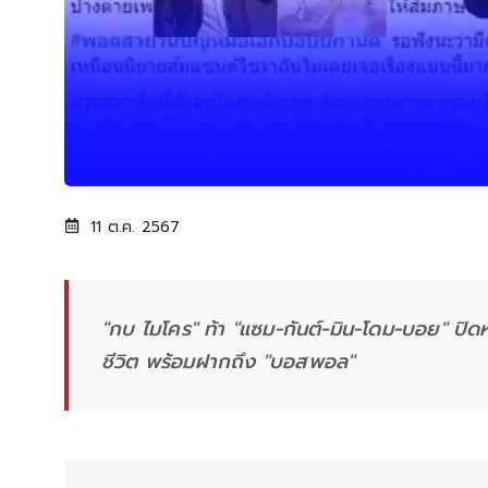
11 ต.ค. 2567
"กบ ไมโคร" ท้า "แซม-กันต์-มิน-โดม-บอย" ปิดห
ชีวิต พร้อมฝากถึง "บอสพอล"