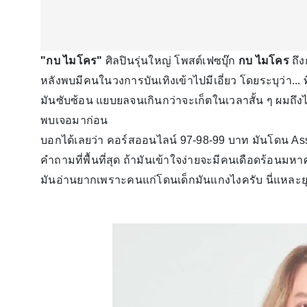
"กบ ไมโคร"
ศิลปินรุ่นใหญ่ โพสต์เฟซบุ๊ก
กบ ไมโคร
ถึ
หลังพบมีคนในวงการบันเทิงเข้าไปมีเอี่ยว โดยระบุว่า..
มันซับซ้อน แยบยลจนเกินกว่าจะเก็ตในเวลาสั้น ๆ ผมถึงได
พบเจอมาก่อน
บอกได้เลยว่า คอร์สออนไลน์ 97-98-99 บาท มันโดน Ass
คำถามที่พื้นที่สุด ถ้ามันเข้าใจง่ายจะมีคนเดือดร้อนมหา
มันอ่านยากเพราะคนแก่โดนเด็กมันแกงไงครับ นี่แหละยุ