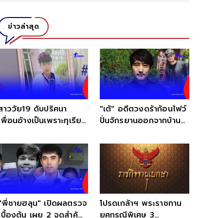
ข่าวล่าสุด
สาววัย19 ดับปริศนา
"เต้" อดีตวงดร้าก้อนไฟว์
เพื่อนอ้างเป็นเพราะทุเรียน
ปั่นจักรยานออกจากบ้าน
แต่แม่ไม่เชื่อ
หายตัวปริศนา
"พี่ชายฮลุน" เปิดผลตรวจ
โปรดเกล้าฯ พระราชทาน
เบื้องต้น เผย 2 จุดสำคัญ
ยศกรณีพิเศษ 3