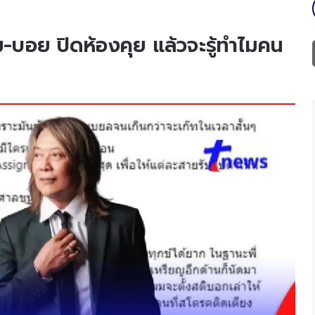
ม-บอย ปิดห้องคุย แล้วจะรู้ทำไมคน