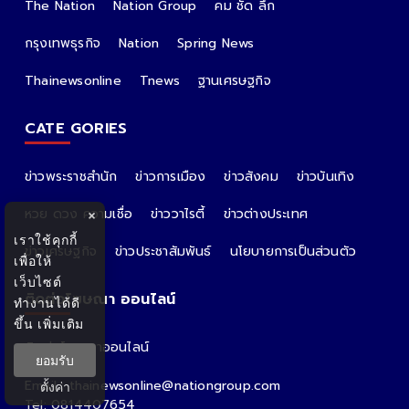
The Nation
Nation Group
คม ชัด ลึก
กรุงเทพธุรกิจ
Nation
Spring News
Thainewsonline
Tnews
ฐานเศรษฐกิจ
CATE GORIES
ข่าวพระราชสำนัก
ข่าวการเมือง
ข่าวสังคม
ข่าวบันเทิง
หวย ดวง ความเชื่อ
ข่าววาไรตี้
ข่าวต่างประเทศ
×
เราใช้คุกกี้
ข่าวเศรษฐกิจ
ข่าวประชาสัมพันธ์
นโยบายการเป็นส่วนตัว
เพื่อให้
เว็บไซต์
ติดต่อโฆษณา ออนไลน์
ทำงานได้ดี
ขึ้น
เพิ่มเติม
ติดต่อโฆษณาออนไลน์
ยอมรับ
คุณอ้อ
Email : thainewsonline@nationgroup.com
ตั้งค่า
Tel: 0814407654