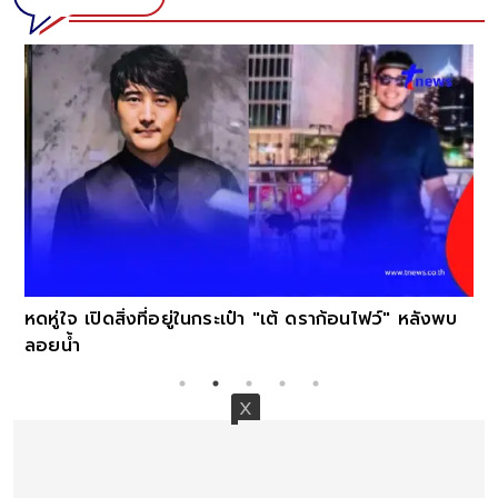
หดหู่ใจ เปิดสิ่งที่อยู่ในกระเป๋า "เต้ ดราก้อนไฟว์" หลังพบ
ลอยน้ำ