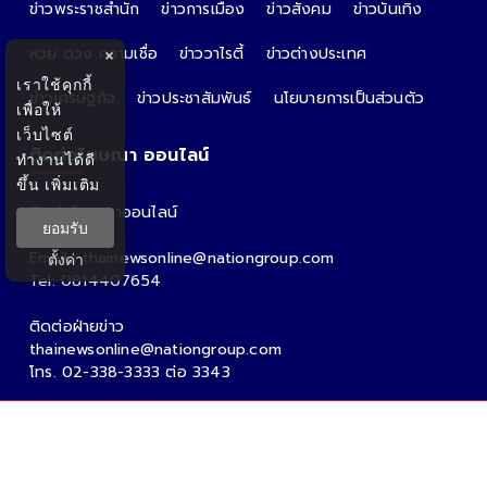
ข่าวพระราชสำนัก
ข่าวการเมือง
ข่าวสังคม
ข่าวบันเทิง
หวย ดวง ความเชื่อ
ข่าววาไรตี้
ข่าวต่างประเทศ
×
เราใช้คุกกี้
ข่าวเศรษฐกิจ
ข่าวประชาสัมพันธ์
นโยบายการเป็นส่วนตัว
เพื่อให้
เว็บไซต์
ติดต่อโฆษณา ออนไลน์
ทำงานได้ดี
ขึ้น
เพิ่มเติม
ติดต่อโฆษณาออนไลน์
ยอมรับ
คุณอ้อ
Email : thainewsonline@nationgroup.com
ตั้งค่า
Tel: 0814407654
ติดต่อฝ่ายข่าว
thainewsonline@nationgroup.com
โทร. 02-338-3333 ต่อ 3343