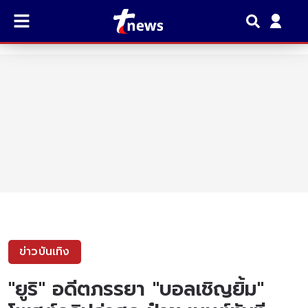
ข่าวบันเทิง
"ยูริ" อดีตภรรยา "บอลเชิญยิ้ม"