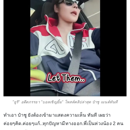
"ยูริ" อดีตภรรยา "บอลเชิญยิ้ม" โพสต์คลิปล่าสุด ป๋าชู เมนต์ทันที
ทำเอา ป๋าชู ยังต้องเข้ามาแสดงความเห็น ทันที เผยว่า
ค่อยๆคิด.ค่อยๆแก้..ทุกปัญหามีทางออก.พี่เป็นห่วงน้อง 2 คน