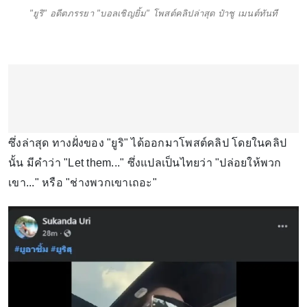
"ยูริ" อดีตภรรยา "บอลเชิญยิ้ม" โพสต์คลิปล่าสุด ป๋าชู เมนต์ทันที
ซึ่งล่าสุด ทางฝั่งของ "ยูริ" ได้ออกมาโพสต์คลิป โดยในคลิป
นั้น มีคำว่า "Let them..." ซึ่งแปลเป็นไทยว่า "ปล่อยให้พวก
เขา..." หรือ "ช่างพวกเขาเถอะ"