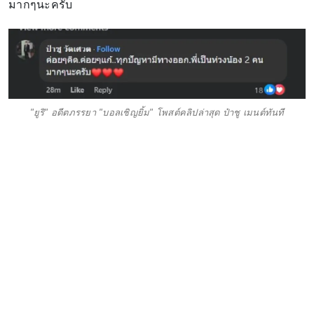
มากๆนะครับ
"ยูริ" อดีตภรรยา "บอลเชิญยิ้ม" โพสต์คลิปล่าสุด ป๋าชู เมนต์ทันที