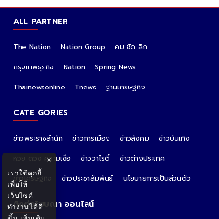
ALL PARTNER
The Nation
Nation Group
คม ชัด ลึก
กรุงเทพธุรกิจ
Nation
Spring News
Thainewsonline
Tnews
ฐานเศรษฐกิจ
CATE GORIES
ข่าวพระราชสำนัก
ข่าวการเมือง
ข่าวสังคม
ข่าวบันเทิง
หวย ดวง ความเชื่อ
ข่าววาไรตี้
ข่าวต่างประเทศ
×
เราใช้คุกกี้
ข่าวเศรษฐกิจ
ข่าวประชาสัมพันธ์
นโยบายการเป็นส่วนตัว
เพื่อให้
เว็บไซต์
ติดต่อโฆษณา ออนไลน์
ทำงานได้ดี
ขึ้น
เพิ่มเติม