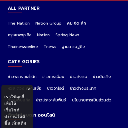
ALL PARTNER
The Nation
Nation Group
คม ชัด ลึก
กรุงเทพธุรกิจ
Nation
Spring News
Thainewsonline
Tnews
ฐานเศรษฐกิจ
CATE GORIES
ข่าวพระราชสำนัก
ข่าวการเมือง
ข่าวสังคม
ข่าวบันเทิง
หวย ดวง ความเชื่อ
ข่าววาไรตี้
ข่าวต่างประเทศ
×
เราใช้คุกกี้
ข่าวเศรษฐกิจ
ข่าวประชาสัมพันธ์
นโยบายการเป็นส่วนตัว
เพื่อให้
เว็บไซต์
ติดต่อโฆษณา ออนไลน์
ทำงานได้ดี
ขึ้น
เพิ่มเติม