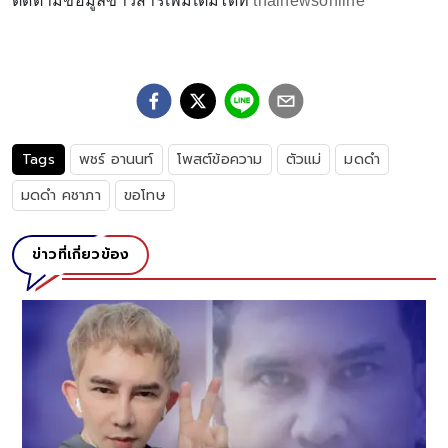
ติดตามข้อมูลข่าวสารเพิ่มเติมได้ที่
thainewsonline
Tags
พชร์ อานนท์
โพสต์ข้อความ
ตัวแม่
มดดำ
มดดำ คชาภา
ขอโทษ
ข่าวที่เกี่ยวข้อง