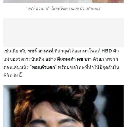
"พชร์ อานนท์" โพสต์ข้อความถึง ตัวแม่"มดดำ"
เช่นเดียวกับ
พชร์ อานนท์
ที่ล่าสุดได้ออกมาโพสต์
HBD
ตัว
แม่ของวงการบันเทิง อย่าง
ดีเจมดดำ คชาภา
ด้วยภาพจาก
ตอนเล่นหนัง "
หอแต๋วแตก
" พร้อมขอโทษที่ทำให้มีจุดอับใน
ชีวิต ดังนี้