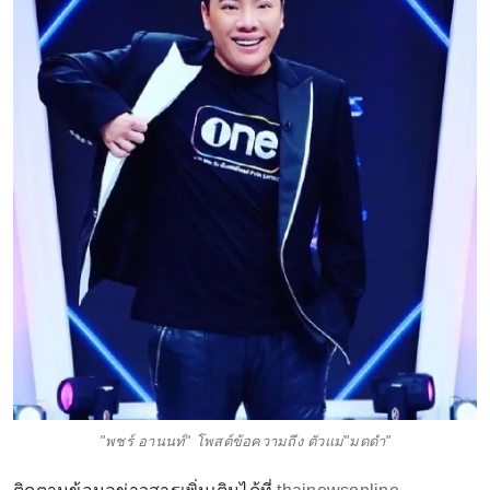
"พชร์ อานนท์" โพสต์ข้อความถึง ตัวแม่"มดดำ"