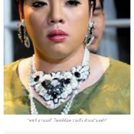
"พชร์ อานนท์" โพสต์ข้อความถึง ตัวแม่"มดดำ"