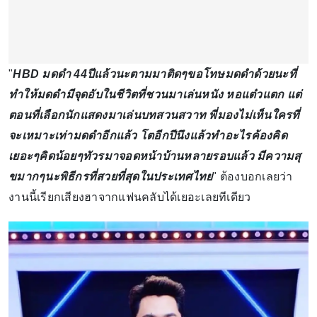
"
HBD มดดำ 44ปีแล้วนะตามมาติดๆขอโทษมดดำด้วยนะที่
ทำให้มดดำมีจุดอับในชีวิตที่ชวนมาเล่นหนัง หอแต๋วแตก แต่
ตอนที่เลือกนักแสดงมาเล่นบทสวนสวาท พี่มองไม่เห็นใครที่
จะเหมาะเท่ามดดำอีกแล้ว โตอีกปีนึงแล้วทำอะไรค้องคิด
เยอะๆคิดน้อยๆทัวรมาจอดหน้าบ้านหลายรอบแล้ว มีความสุ
ขมากๆนะพิธีกรที่สวยที่สุดในประเทศไทย
" ต้องบอกเลยว่า
งานนี้เรียกเสียงฮาจากแฟนคลับได้เยอะเลยทีเดียว