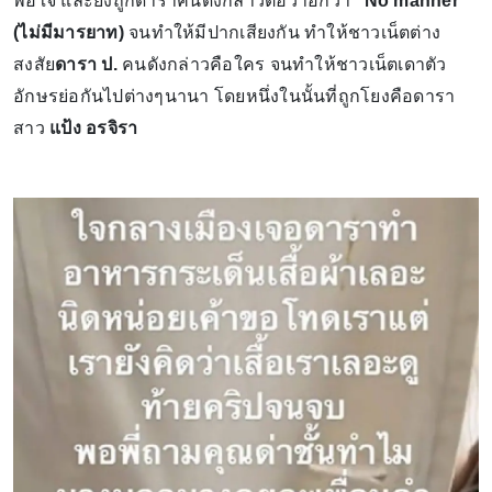
พอใจ และยังถูกดาราคนดังกล่าวต่อว่าอีกว่า
"No manner"
(ไม่มีมารยาท)
​ จนทำให้มีปากเสียงกัน ทำให้ชาวเน็ตต่าง
สงสัย
ดารา ป.
คนดังกล่าวคือใคร จนทำให้ชาวเน็ตเดาตัว
อักษรย่อกันไปต่างๆนานา โดยหนึ่งในนั้นที่ถูกโยงคือดารา
สาว
แป้ง อรจิรา