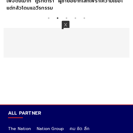
เพจดังเม้าท์ "คู่รักดารา" ผู้ชายอยากเลิกเพราะความเยอะ
แต่กลัวโดนแฉวีรกรรม
ALL PARTNER
The Nation
Nation Group
คม ชัด ลึก