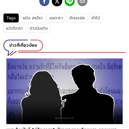
Tags
แป้ง อรจิรา
แฉดารา
อักษรย่อ
คำใบ้
เม้าท์ดารา
ข่าวบันเทิง
ข่าวที่เกี่ยวข้อง