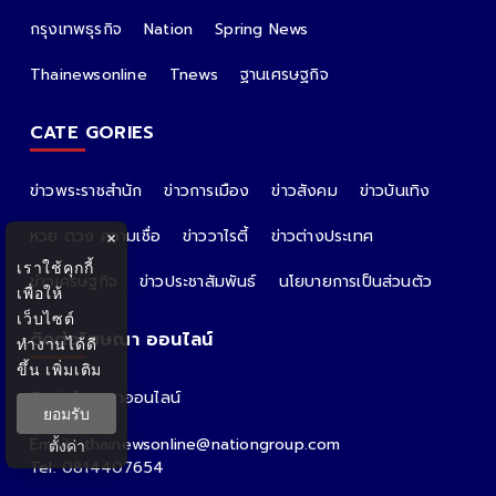
กรุงเทพธุรกิจ
Nation
Spring News
Thainewsonline
Tnews
ฐานเศรษฐกิจ
CATE GORIES
ข่าวพระราชสำนัก
ข่าวการเมือง
ข่าวสังคม
ข่าวบันเทิง
หวย ดวง ความเชื่อ
ข่าววาไรตี้
ข่าวต่างประเทศ
×
เราใช้คุกกี้
ข่าวเศรษฐกิจ
ข่าวประชาสัมพันธ์
นโยบายการเป็นส่วนตัว
เพื่อให้
เว็บไซต์
ติดต่อโฆษณา ออนไลน์
ทำงานได้ดี
ขึ้น
เพิ่มเติม
ติดต่อโฆษณาออนไลน์
ยอมรับ
คุณอ้อ
Email : thainewsonline@nationgroup.com
ตั้งค่า
Tel: 0814407654